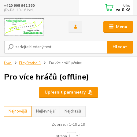
0
ks
+420 608 942 360
za
0 Kč
(Po-Pá, 10-16 hod.)
Menu
Hledat
Úvod
PlayStation 3
Pro více hráčů (offline)
Pro více hráčů (offline)
Upřesnit parametry
Nejnovější
Nejlevnější
Nejdražší
Zobrazuji 1-19 z 19
strana
z 1