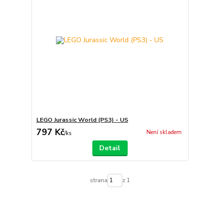
LEGO Jurassic World (PS3) - US
797 Kč
Není skladem
/
ks
Detail
strana
z 1