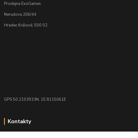
Prodejna ExoGames
Nerudova 206/44
Hradec Králové, 500 02
GPS 50.2103933N, 15.8115061E
Kontakty
eshop: nakupujizde