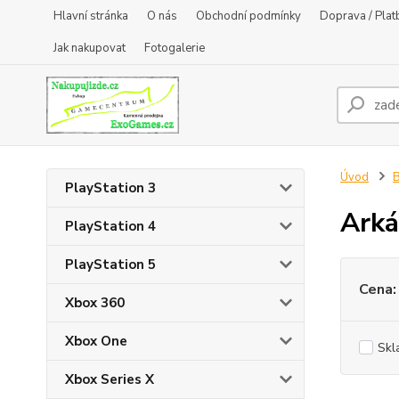
Hlavní stránka
O nás
Obchodní podmínky
Doprava / Plat
Jak nakupovat
Fotogalerie
Úvod
B
PlayStation 3
Ark
PlayStation 4
PlayStation 5
Cena:
Xbox 360
Xbox One
Skl
Xbox Series X