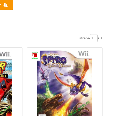
y
strana
z 1