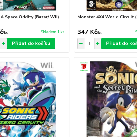
A Space Oddity (Bazar/ Wii)
Monster 4X4 World Circuit (
č
347 Kč
Skladem 1 ks
/
ks
/
ks
Přidat do košíku
Přidat do ko