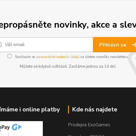
epropásněte novinky, akce a slev
Přihlásit se
Souhlasím se
zpracováním osobních údajů
za účelem rozesílky newsletteru.
Můžete se kdykoli odhlásit. Zasíláme jednou za 14 dní.
jímáme i online platby
Kde nás najdete
Prodejna ExoGames