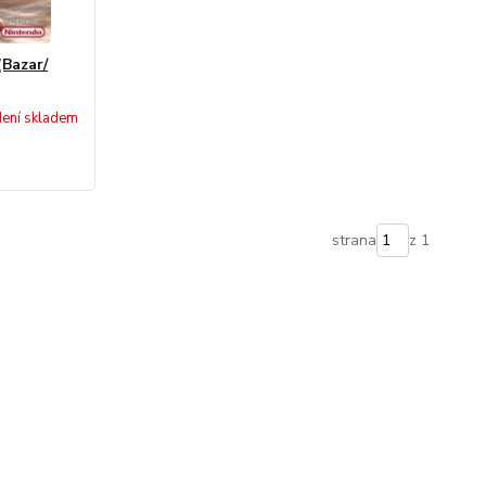
(Bazar/
ení skladem
strana
z 1