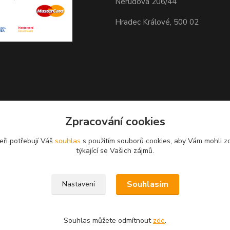
Nerudova 206/44
Hradec Králové, 500 02
Zpracování cookies
eři potřebují Váš
souhlas
s použitím souborů cookies, aby Vám mohli z
GPS 50.2103933N, 15.8115061
týkající se Vašich zájmů.
Souhlasím
Nastavení
Souhlas můžete odmítnout
zde
.