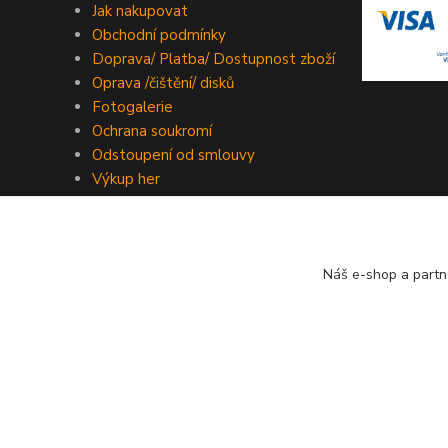
Jak nakupovat
Obchodní podmínky
Doprava/ Platba/ Dostupnost zboží
Oprava /čištění/ disků
Fotogalerie
Ochrana soukromí
Odstoupení od smlouvy
Výkup her
Kontakty
Náš e-shop a partn