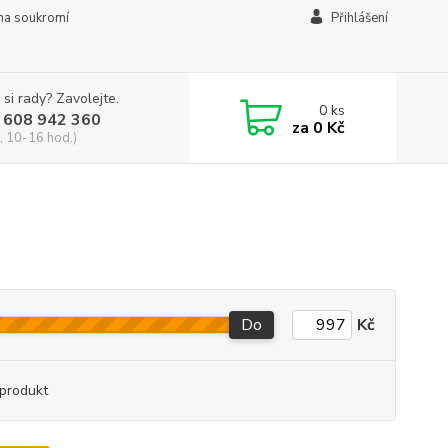
na soukromí
Přihlášení
 si rady? Zavolejte.
0
ks
 608 942 360
za
0 Kč
, 10-16 hod.)
Do
Kč
produkt