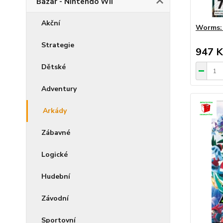
Bazar - Nintendo Wii
Akční
Worms: 
Strategie
947 K
Dětské
Adventury
Arkády
Zábavné
Logické
Hudební
Závodní
Sportovní