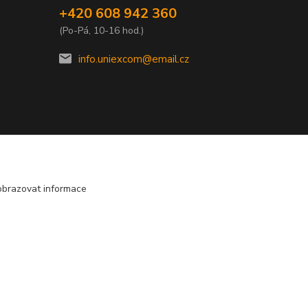
+420 608 942 360
(Po-Pá, 10-16 hod.)
info.uniexcom@email.cz
obrazovat informace
E
Vytvořeno na
Eshop-rychle.cz