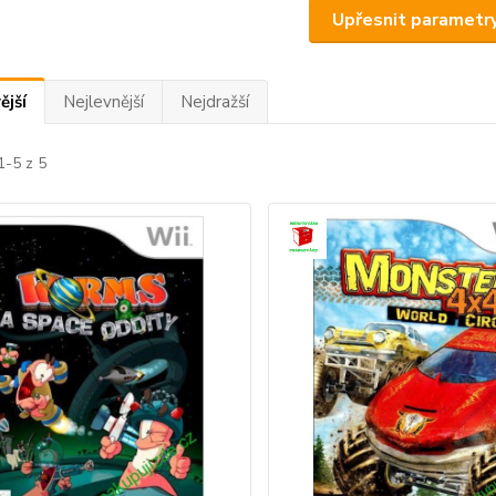
Upřesnit parametr
ější
Nejlevnější
Nejdražší
1-5 z 5