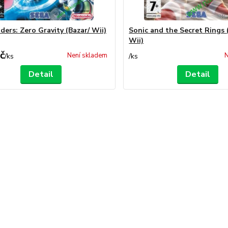
ders: Zero Gravity (Bazar/ Wii)
Sonic and the Secret Rings 
Wii)
č
Není skladem
N
/
ks
/
ks
Detail
Detail