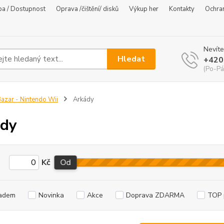
ba / Dostupnost
Oprava /čištění/ disků
Výkup her
Kontakty
Ochra
Nevíte
Hledat
+420
(Po-Pá
azar - Nintendo Wii
Arkády
ády
Kč
Od
adem
Novinka
Akce
Doprava ZDARMA
TOP 