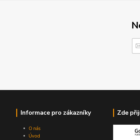
N
Informace pro zákazníky
Zde při
O nás
Úvod