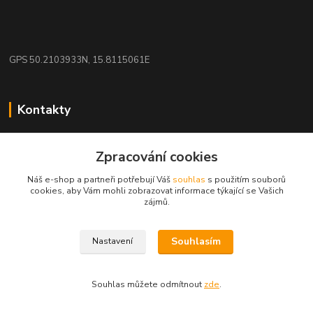
GPS 50.2103933N, 15.8115061E
Kontakty
eshop: nakupujizde
Zpracování cookies
+420 608 942 360
Náš e-shop a partneři potřebují Váš
souhlas
s použitím souborů
(Po-Pá, 10-16 hod.)
cookies, aby Vám mohli zobrazovat informace týkající se Vašich
zájmů.
info.uniexcom@email.cz
Souhlasím
Nastavení
Souhlas můžete odmítnout
zde
.
Vytvořeno na
Eshop-rychle.cz