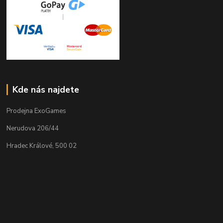
Kde nás najdete
Prodejna ExoGames
Nerudova 206/44
Hradec Králové, 500 02