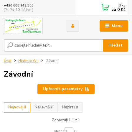
0
ks
+420 608 942 360
za
0 Kč
(Po-Pá, 10-16 hod.)
Menu
Hledat
Úvod
Nintendo Wii
Závodní
Závodní
Upřesnit parametry
Nejnovější
Nejlevnější
Nejdražší
Zobrazuji 1-1 z 1
strana
z 1