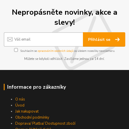
Nepropásněte novinky, akce a
slevy!
Přihlásit se
Souhlasím se
zpracováním osobních údajů
za účelem rozesílky newsletteru.
Můžete se kdykoli odhlásit. Zasíláme jednou za 14 dní.
Informace pro zákazníky
O nás
Úvod
Jak nakupovat
Obchodní podmínky
Doprava/ Platba/ Dostupnost zboží