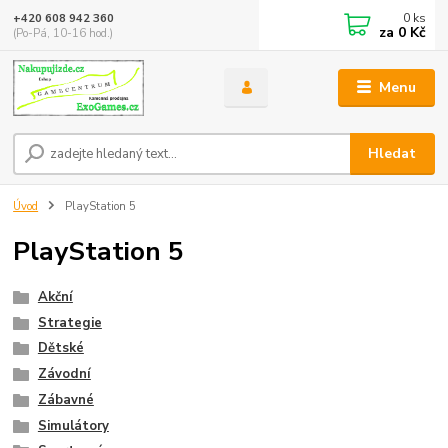
0
ks
+420 608 942 360
za
0 Kč
(Po-Pá, 10-16 hod.)
Menu
Hledat
Úvod
PlayStation 5
PlayStation 5
Akční
Strategie
Dětské
Závodní
Zábavné
Simulátory