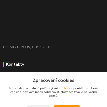
GPS 50.2103933N, 15.8115061E
Kontakty
eshop: nakupujizde
Zpracování cookies
+420 608 942 360
Náš e-shop a partneři potřebují Váš
souhlas
s použitím souborů
(Po-Pá, 10-16 hod.)
cookies, aby Vám mohli zobrazovat informace týkající se Vašich
zájmů.
info.uniexcom@email.cz