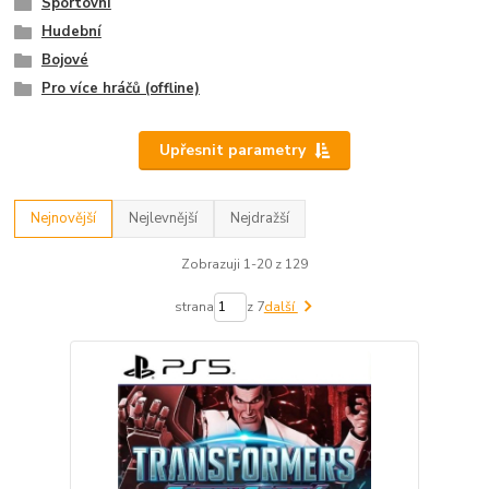
Sportovní
Hudební
Bojové
Pro více hráčů (offline)
Upřesnit parametry
Nejnovější
Nejlevnější
Nejdražší
Zobrazuji 1-20 z 129
strana
z 7
další