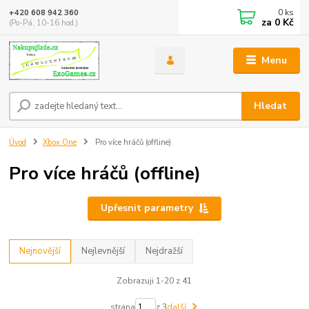
0
ks
+420 608 942 360
za
0 Kč
(Po-Pá, 10-16 hod.)
Menu
Hledat
Úvod
Xbox One
Pro více hráčů (offline)
Pro více hráčů (offline)
Upřesnit parametry
Nejnovější
Nejlevnější
Nejdražší
Zobrazuji 1-20 z 41
strana
z 3
další