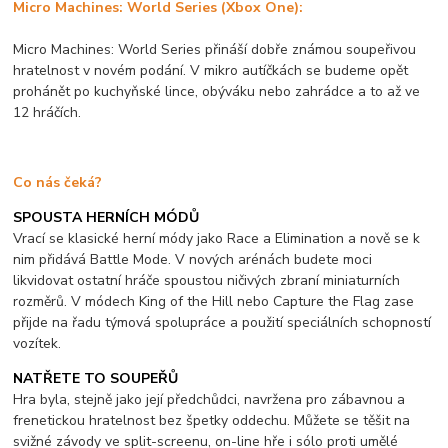
Micro Machines: World Series (Xbox One):
Micro Machines: World Series přináší dobře známou soupeřivou
hratelnost v novém podání. V mikro autíčkách se budeme opět
prohánět po kuchyňské lince, obýváku nebo zahrádce a to až ve
12 hráčích.
Co nás čeká?
SPOUSTA HERNÍCH MÓDŮ
Vrací se klasické herní módy jako Race a Elimination a nově se k
nim přidává Battle Mode. V nových arénách budete moci
likvidovat ostatní hráče spoustou ničivých zbraní miniaturních
rozměrů. V módech King of the Hill nebo Capture the Flag zase
přijde na řadu týmová spolupráce a použití speciálních schopností
vozítek.
NATŘETE TO SOUPEŘŮ
Hra byla, stejně jako její předchůdci, navržena pro zábavnou a
frenetickou hratelnost bez špetky oddechu. Můžete se těšit na
svižné závody ve split-screenu, on-line hře i sólo proti umělé