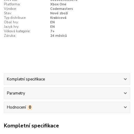
Platforma:
Xbox One
Výrobce:
Codemasters
Stav:
Nové zboží
Typ distribuce:
Krabicová
Obal hry:
EN
Jazyk hry:
EN
Věková kategorie:
7+
Záruka:
24 měsíců
Kompletní specifikace
Parametry
Hodnocení
0
Kompletní specifikace