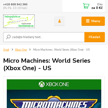
0
ks
+420 608 942 360
za
0 Kč
(Po-Pá, 10-16 hod.)
Menu
Hledat
Úvod
Xbox One
Micro Machines: World Series (Xbox One) - US
Micro Machines: World Series
(Xbox One) - US