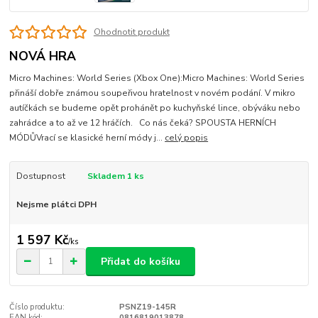
Ohodnotit produkt
NOVÁ HRA
Micro Machines: World Series (Xbox One):Micro Machines: World Series
přináší dobře známou soupeřivou hratelnost v novém podání. V mikro
autíčkách se budeme opět prohánět po kuchyňské lince, obýváku nebo
zahrádce a to až ve 12 hráčích. Co nás čeká? SPOUSTA HERNÍCH
MÓDŮVrací se klasické herní módy j...
celý popis
Dostupnost
Skladem 1 ks
Nejsme plátci DPH
1 597 Kč
/
ks
Přidat do košíku
Číslo produktu:
PSNZ19-145R
EAN kód:
0816819013878