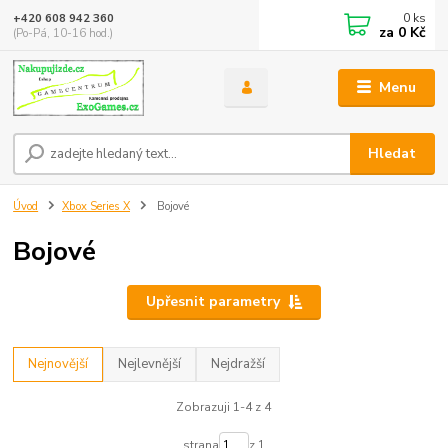
0
ks
+420 608 942 360
za
0 Kč
(Po-Pá, 10-16 hod.)
Menu
Hledat
Úvod
Xbox Series X
Bojové
Bojové
Upřesnit parametry
Nejnovější
Nejlevnější
Nejdražší
Zobrazuji 1-4 z 4
strana
z 1