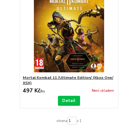
Mortal Kombat 11 /Ultimate Edition/ (Xbox One/
XSX)
497 Kč
Není skladem
/
ks
Detail
strana
z 1