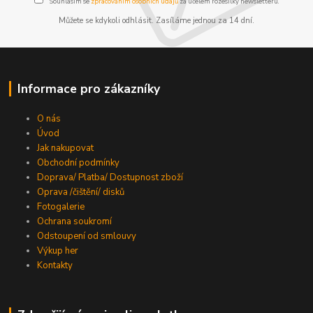
Souhlasím se
zpracováním osobních údajů
za účelem rozesílky newsletteru.
Můžete se kdykoli odhlásit. Zasíláme jednou za 14 dní.
Informace pro zákazníky
O nás
Úvod
Jak nakupovat
Obchodní podmínky
Doprava/ Platba/ Dostupnost zboží
Oprava /čištění/ disků
Fotogalerie
Ochrana soukromí
Odstoupení od smlouvy
Výkup her
Kontakty