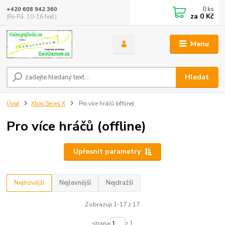
0
ks
+420 608 942 360
za
0 Kč
(Po-Pá, 10-16 hod.)
Menu
Hledat
Úvod
Xbox Series X
Pro více hráčů (offline)
Pro více hráčů (offline)
Upřesnit parametry
Nejnovější
Nejlevnější
Nejdražší
Zobrazuji 1-17 z 17
strana
z 1