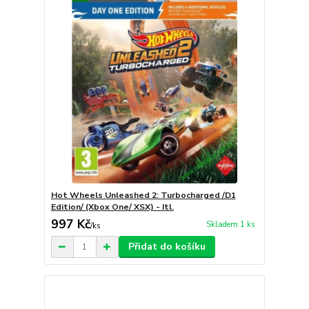
Hot Wheels Unleashed 2: Turbocharged /D1
Edition/ (Xbox One/ XSX) - Itl.
997 Kč
Skladem 1 ks
/
ks
Přidat do košíku