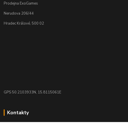
Prodejna ExoGames
Nerudova 206/44
Hradec Králové, 500 02
GPS 50.2103933N, 15.8115061E
Kontakty
eshop: nakupujizde