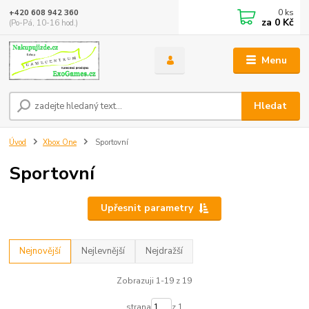
0
ks
+420 608 942 360
za
0 Kč
(Po-Pá, 10-16 hod.)
Menu
Hledat
Úvod
Xbox One
Sportovní
Sportovní
Upřesnit parametry
Nejnovější
Nejlevnější
Nejdražší
Zobrazuji 1-19 z 19
strana
z 1