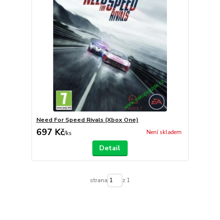
Need For Speed Rivals (Xbox One)
697 Kč
Není skladem
/
ks
Detail
strana
z 1