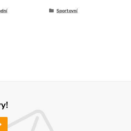
dní
Sportovní
y!