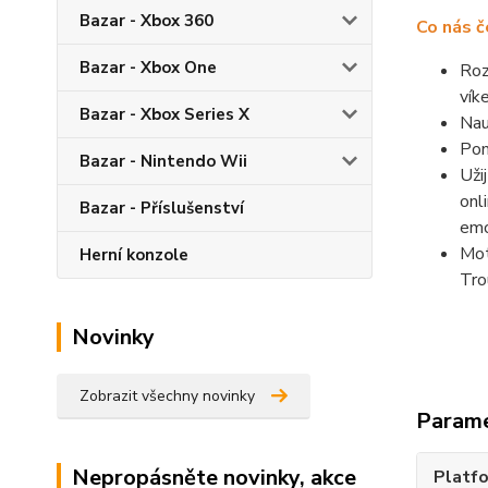
Bazar - Xbox 360
Co nás č
Bazar - Xbox One
Roz
vík
Bazar - Xbox Series X
Nau
Pom
Bazar - Nintendo Wii
Uži
onl
Bazar - Příslušenství
emo
Mot
Herní konzole
Tro
Novinky
Zobrazit všechny novinky
Param
Nepropásněte novinky, akce
Platf