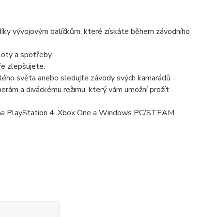
n díky vývojovým balíčkům, které získáte během závodního
oty a spotřeby.
e zlepšujete.
celého světa anebo sledujte závody svých kamarádů
amerám a diváckému režimu, který vám umožní prožít
u na PlayStation 4, Xbox One a Windows PC/STEAM.