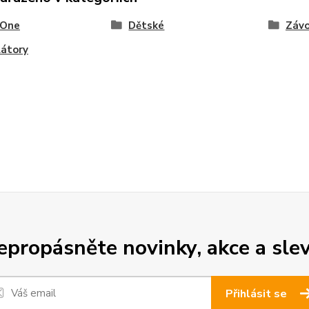
 One
Dětské
Závo
átory
epropásněte novinky, akce a slev
Přihlásit se