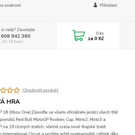
na soukromí
Přihlášení
 si rady? Zavolejte.
0
ks
 608 942 360
za
0 Kč
, 10-16 hod.)
Ohodnotit produkt
Á HRA
 18 (Xbox One):Závoďte se všemi oficiálními jezdci všech tříd
pionátů Red Bull MotoGP Rookies Cup, Moto2, Moto3 a
 na 19 různých tratích, včetně zcela nové thajské tratě
 International Circuit a prožijte ještě podmanivější zážitek díky