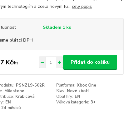
vým technologiím a zcela novým fu...
celý popis
tupnost
Skladem 1 ks
sme plátci DPH
7 Kč
Přidat do košíku
/
ks
roduktu:
PSNZ19-502R
Platforma:
Xbox One
e:
Milestone
Stav:
Nové zboží
tribuce:
Krabicová
Obal hry:
EN
ry:
EN
Věková kategorie:
3+
24 měsíců