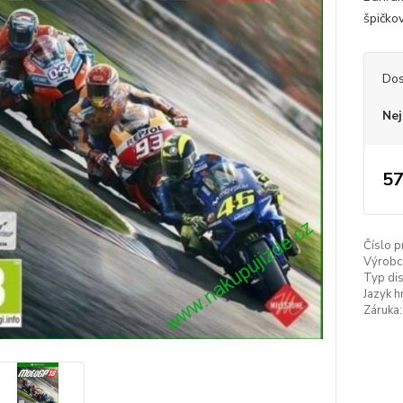
špičko
Dos
Nej
57
Číslo p
Výrobc
Typ dis
Jazyk h
Záruka: