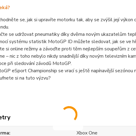
eká?
hodněte se, jak si upravíte motorku tak, aby se zvýšil její výko
endu.
čte se udržovat pneumatiky díky dvěma novým ukazatelům tepl
ocí systému statistik MotoGP ID můžete sledovat, jak se ve hř
jte si online režimy a závoďte proti těm nejlepším soupeřům z 
ine – nic z toho nebylo nikdy snadnější díky novým televizním k
ce při sledování závodů MotoGP.
oGP eSport Championship se vrací s ještě napínavější sezóno
ufnete si na tuto výzvu?
etry
orma
Xbox One