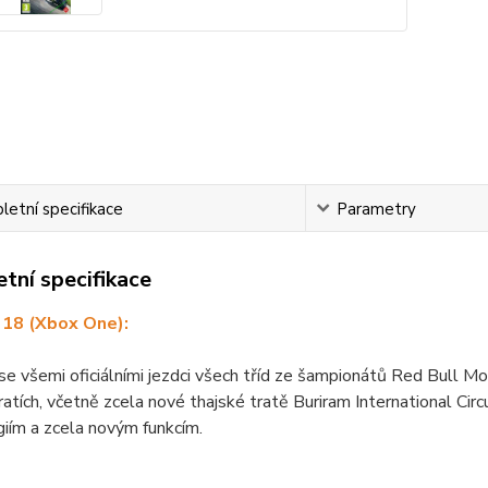
etní specifikace
Parametry
tní specifikace
18 (Xbox One):
se všemi oficiálními jezdci všech tříd ze šampionátů Red Bul
ratích, včetně zcela nové thajské tratě Buriram International Circ
iím a zcela novým funkcím.