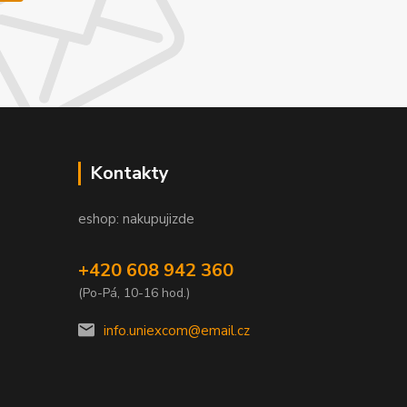
Kontakty
eshop: nakupujizde
+420 608 942 360
(Po-Pá, 10-16 hod.)
info.uniexcom@email.cz