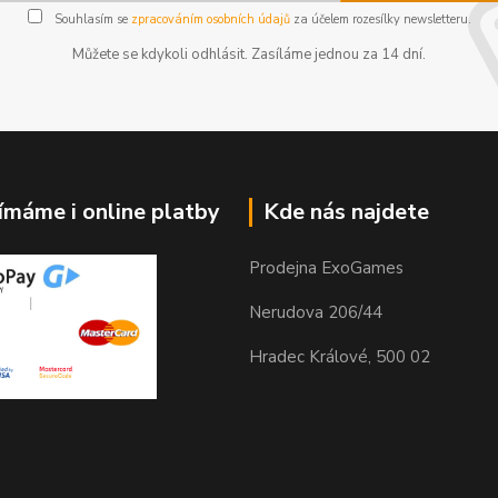
Souhlasím se
zpracováním osobních údajů
za účelem rozesílky newsletteru.
Můžete se kdykoli odhlásit. Zasíláme jednou za 14 dní.
jímáme i online platby
Kde nás najdete
Prodejna ExoGames
Nerudova 206/44
Hradec Králové, 500 02