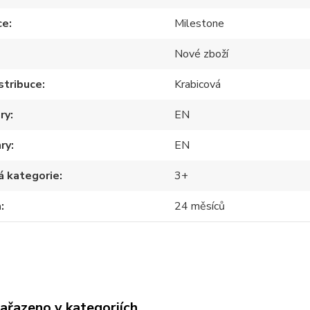
ce
Milestone
Nové zboží
stribuce
Krabicová
ry
EN
hry
EN
á kategorie
3+
a
24 měsíců
zařazeno v kategoriích