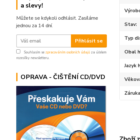
a slevy!
Výrob
Můžete se kdykoli odhlásit. Zasíláme
Stav
jednou za 14 dní.
Typ di
Přihlásit se
Obal h
Souhlasím se
zpracováním osobních údajů
za účelem
rozesílky newsletteru.
Jazyk 
OPRAVA - ČIŠTĚNÍ CD/DVD
Věkov
Záruk
Zboží 