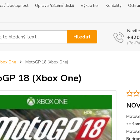
ba / Dostupnost
Oprava /čištění/ disků
Výkup her
Kontakty
Ochra
Nevíte
Hledat
+420
(Po-Pá
Xbox One
MotoGP 18 (Xbox One)
GP 18 (Xbox One)
NOV
MotoGP
ze šam
MotoGP
Buriram