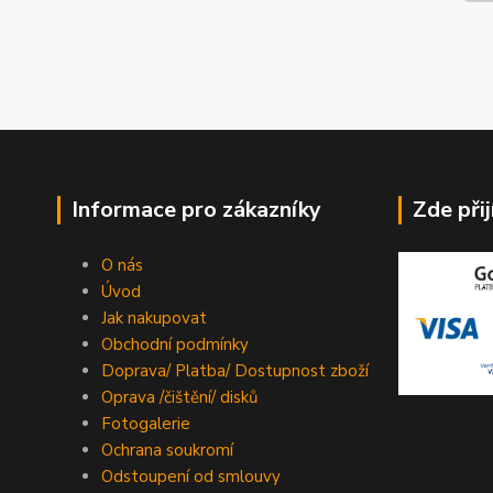
Informace pro zákazníky
Zde při
O nás
Úvod
Jak nakupovat
Obchodní podmínky
Doprava/ Platba/ Dostupnost zboží
Oprava /čištění/ disků
Fotogalerie
Ochrana soukromí
Odstoupení od smlouvy