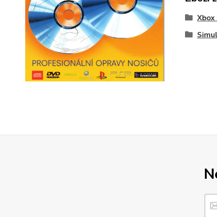
Xbox
Simul
N