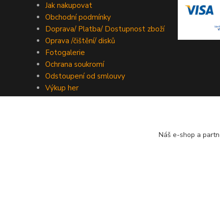
Jak nakupovat
Obchodní podmínky
Doprava/ Platba/ Dostupnost zboží
Oprava /čištění/ disků
Fotogalerie
Ochrana soukromí
Odstoupení od smlouvy
Výkup her
Kontakty
Náš e-shop a partn