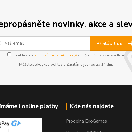
epropásněte novinky, akce a slev
Přihlásit se
Souhlasím se
zpracováním osobních údajů
za účelem rozesílky newsletteru.
Můžete se kdykoli odhlásit. Zasíláme jednou za 14 dní.
jímáme i online platby
Kde nás najdete
Prodejna ExoGames