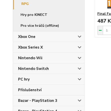
RPG
Final Fa
Hry pro KINECT
487 K
Pro více hráčů (offline)
Xbox One
Xbox Series X
Nintendo Wii
Nintendo Switch
PC hry
Příslušenství
Bazar - PlayStation 3