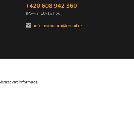
+420 608 942 360
(Po-Pá, 10-16 hod.)
info.uniexcom@email.cz
obrazovat informace
E
Vytvořeno na
Eshop-rychle.cz