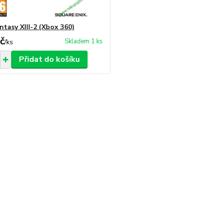
ntasy XIII-2 (Xbox 360)
č
Skladem 1 ks
/
ks
Přidat do košíku