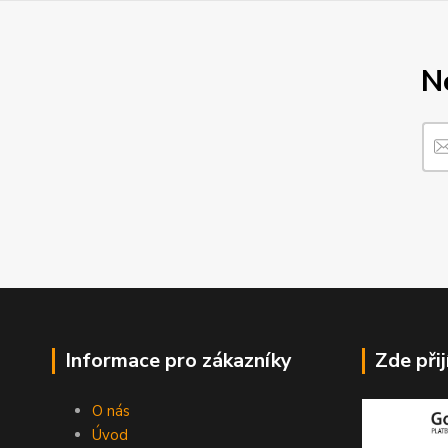
N
Informace pro zákazníky
Zde při
O nás
Úvod