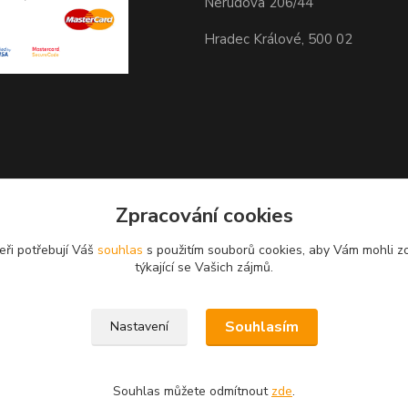
Nerudova 206/44
Hradec Králové, 500 02
Zpracování cookies
eři potřebují Váš
souhlas
s použitím souborů cookies, aby Vám mohli z
GPS 50.2103933N, 15.8115061
týkající se Vašich zájmů.
Souhlasím
Nastavení
Souhlas můžete odmítnout
zde
.