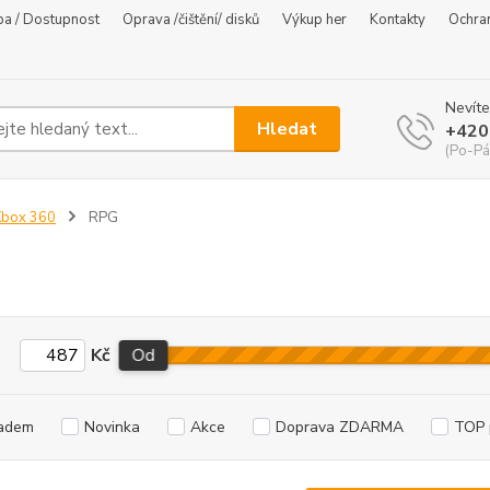
ba / Dostupnost
Oprava /čištění/ disků
Výkup her
Kontakty
Ochra
Nevíte
Hledat
+420
(Po-Pá
Xbox 360
RPG
Kč
Od
adem
Novinka
Akce
Doprava ZDARMA
TOP 