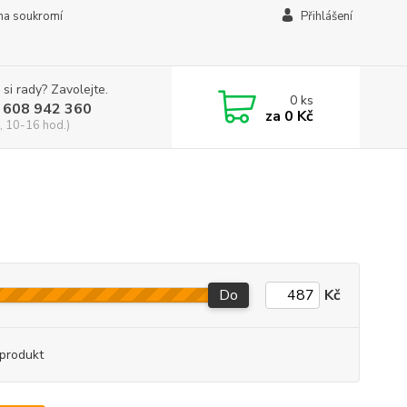
na soukromí
Přihlášení
 si rady? Zavolejte.
0
ks
 608 942 360
za
0 Kč
, 10-16 hod.)
Do
Kč
produkt