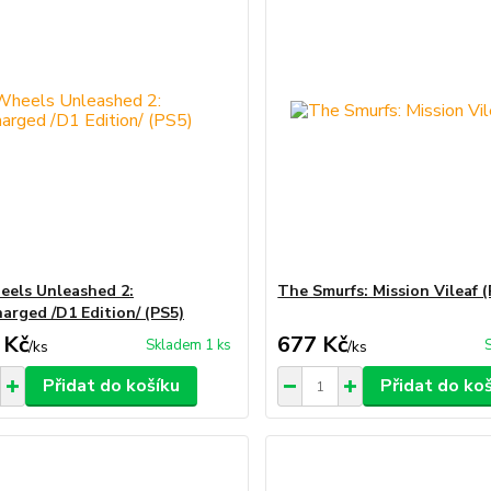
els Unleashed 2:
The Smurfs: Mission Vileaf 
arged /D1 Edition/ (PS5)
 Kč
677 Kč
Skladem 1 ks
/
ks
/
ks
Přidat do košíku
Přidat do ko