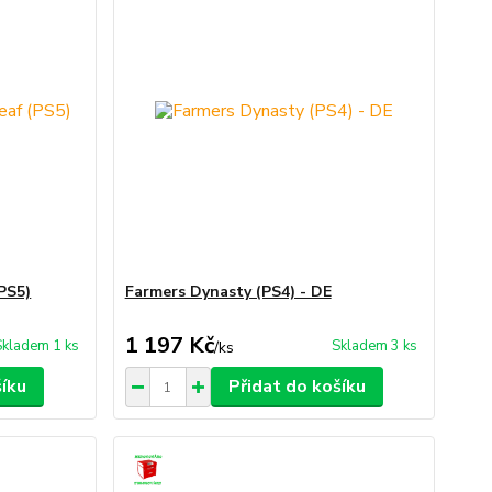
(PS5)
Farmers Dynasty (PS4) - DE
1 197 Kč
Skladem 1 ks
Skladem 3 ks
/
ks
šíku
Přidat do košíku