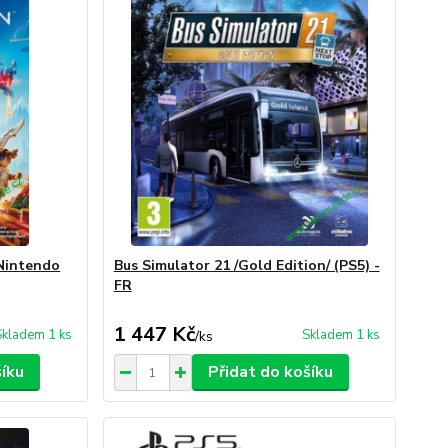
Nintendo
Bus Simulator 21 /Gold Edition/ (PS5) -
FR
1 447 Kč
Skladem 1 ks
Skladem 1 ks
/
ks
šíku
Přidat do košíku