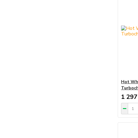
Hot Whe
Turboch
1 297