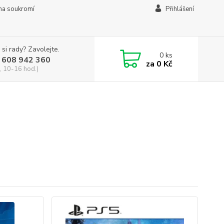
na soukromí
Přihlášení
 si rady? Zavolejte.
0
ks
 608 942 360
za
0 Kč
, 10-16 hod.)