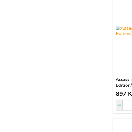
Assassi
Edition
897 K