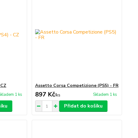
 CZ
Assetto Corsa Competizione (PS5) - FR
897 Kč
Skladem 1 ks
Skladem 1 ks
/
ks
šíku
Přidat do košíku