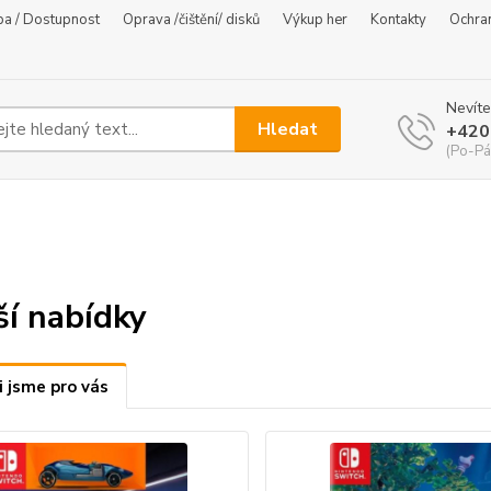
ba / Dostupnost
Oprava /čištění/ disků
Výkup her
Kontakty
Ochra
Nevíte
Hledat
+420
(Po-Pá
ší nabídky
i jsme pro vás