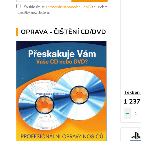
Souhlasím se
zpracováním osobních údajů
za účelem
rozesílky newsletteru.
OPRAVA - ČIŠTĚNÍ CD/DVD
Tekken 
1 237