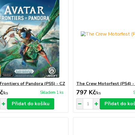
 Frontiers of Pandora (PS5) - CZ
The Crew Motorfest (PS4) -
č
797 Kč
Skladem 1 ks
/
ks
/
ks
Přidat do košíku
Přidat do ko