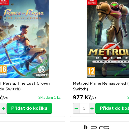
of Persia: The Lost Crown
Metroid Prime Remastered 
do Switch)
Switch)
č
977 Kč
Skladem 1 ks
/
ks
/
ks
Přidat do košíku
Přidat do ko