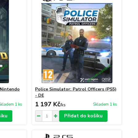
(Nintendo
Police Simulator: Patrol Officers (PS5)
- DE
1 197 Kč
Skladem 1 ks
Skladem 1 ks
/
ks
šíku
Přidat do košíku