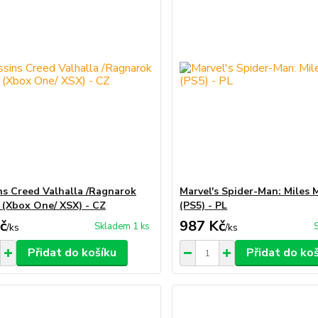
ns Creed Valhalla /Ragnarok
Marvel's Spider-Man: Miles 
/ (Xbox One/ XSX) - CZ
(PS5) - PL
č
987 Kč
Skladem 1 ks
/
ks
/
ks
Přidat do košíku
Přidat do ko