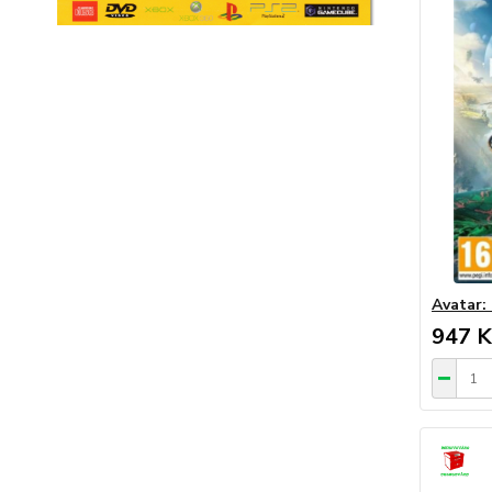
Avatar:
947 K