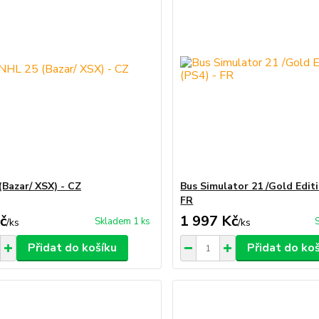
(Bazar/ XSX) - CZ
Bus Simulator 21 /Gold Editi
FR
č
1 997 Kč
Skladem 1 ks
/
ks
/
ks
Přidat do košíku
Přidat do ko