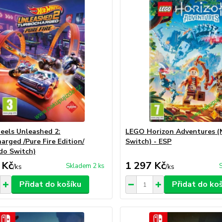
els Unleashed 2:
LEGO Horizon Adventures (
arged /Pure Fire Edition/
Switch) - ESP
do Switch)
 Kč
1 297 Kč
Skladem 2 ks
/
ks
/
ks
Přidat do košíku
Přidat do ko