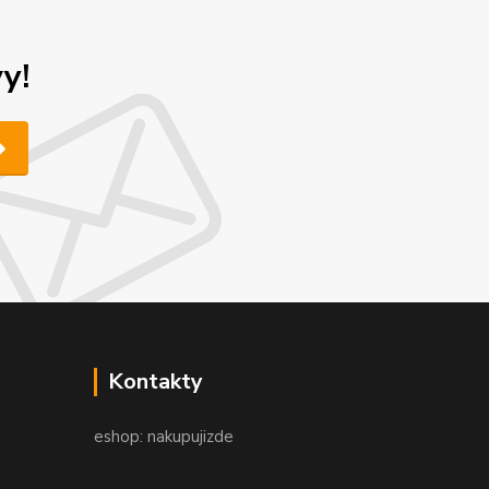
y!
Kontakty
eshop: nakupujizde