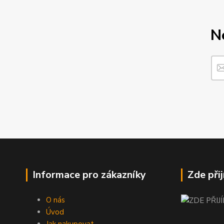
N
Informace pro zákazníky
Zde při
O nás
Úvod