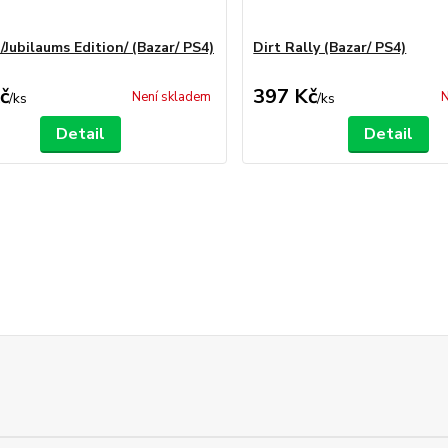
/Jubilaums Edition/ (Bazar/ PS4)
Dirt Rally (Bazar/ PS4)
č
397 Kč
Není skladem
N
/
ks
/
ks
Detail
Detail