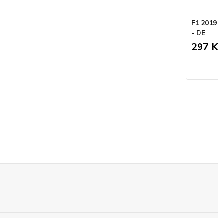
F1 2019 
- DE
297 K