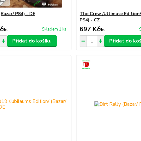
Bazar/ PS4) - DE
The Crew /Ultimate Edition/
PS4) - CZ
č
697 Kč
Skladem 1 ks
/
ks
/
ks
Přidat do košíku
Přidat do ko