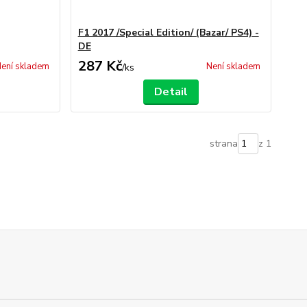
F1 2017 /Special Edition/ (Bazar/ PS4) -
DE
287 Kč
ení skladem
Není skladem
/
ks
Detail
strana
z 1