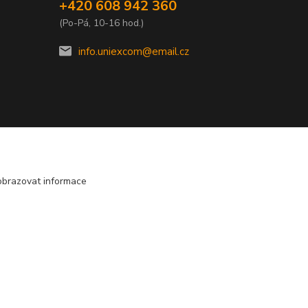
+420 608 942 360
(Po-Pá, 10-16 hod.)
info.uniexcom@email.cz
obrazovat informace
E
Vytvořeno na
Eshop-rychle.cz