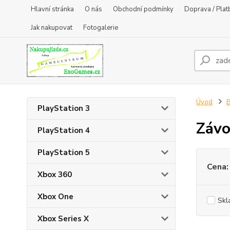
Hlavní stránka
O nás
Obchodní podmínky
Doprava / Plat
Jak nakupovat
Fotogalerie
Úvod
B
PlayStation 3
Závo
PlayStation 4
PlayStation 5
Cena:
Xbox 360
Xbox One
Skl
Xbox Series X