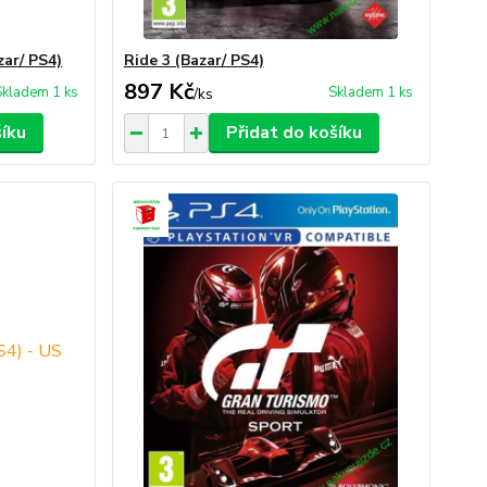
zar/ PS4)
Ride 3 (Bazar/ PS4)
897 Kč
Skladem 1 ks
Skladem 1 ks
/
ks
šíku
Přidat do košíku