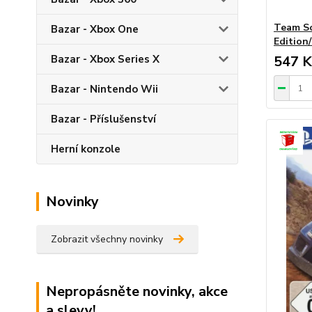
Team So
Bazar - Xbox One
Edition/
Bazar - Xbox Series X
547 K
Bazar - Nintendo Wii
Bazar - Příslušenství
Herní konzole
Novinky
Zobrazit všechny novinky
Nepropásněte novinky, akce
a slevy!