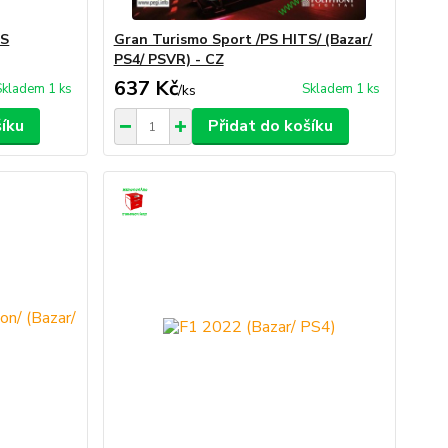
US
Gran Turismo Sport /PS HITS/ (Bazar/
PS4/ PSVR) - CZ
637 Kč
Skladem 1 ks
Skladem 1 ks
/
ks
šíku
Přidat do košíku