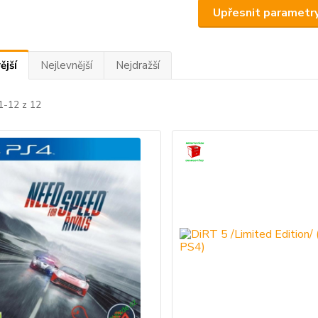
Upřesnit parametr
ější
Nejlevnější
Nejdražší
1-12 z 12