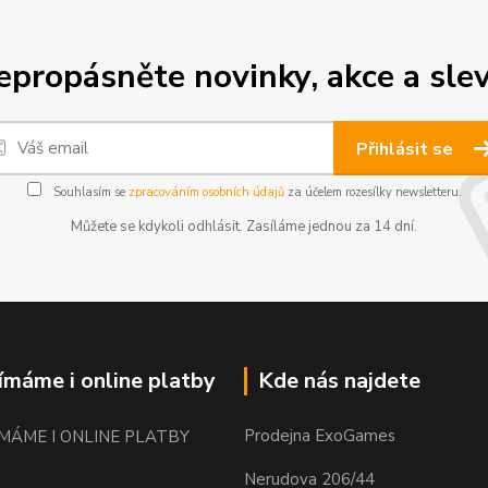
epropásněte novinky, akce a slev
Přihlásit se
Souhlasím se
zpracováním osobních údajů
za účelem rozesílky newsletteru.
Můžete se kdykoli odhlásit. Zasíláme jednou za 14 dní.
jímáme i online platby
Kde nás najdete
Prodejna ExoGames
Nerudova 206/44