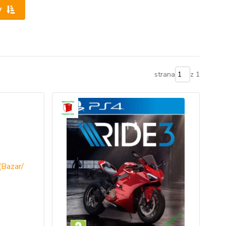
y
strana
z 1