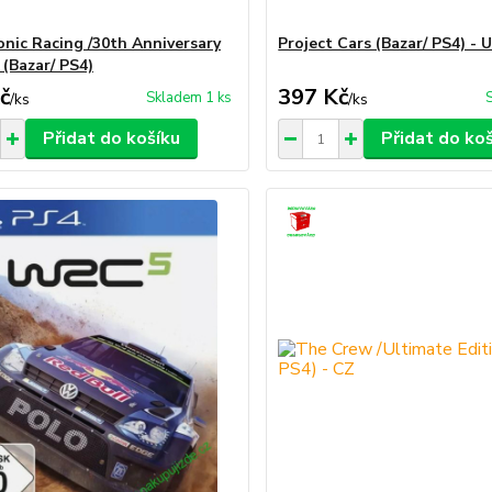
nic Racing /30th Anniversary
Project Cars (Bazar/ PS4) - 
 (Bazar/ PS4)
č
397 Kč
Skladem 1 ks
/
ks
/
ks
Přidat do košíku
Přidat do ko