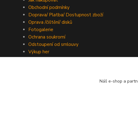
Jak nakupovat
Obchodní podmínky
Doprava/ Platba/ Dostupnost zboží
Oprava /čištění/ disků
Fotogalerie
Ochrana soukromí
Odstoupení od smlouvy
Výkup her
Kontakty
Náš e-shop a partn