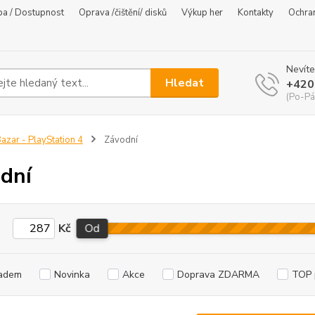
ba / Dostupnost
Oprava /čištění/ disků
Výkup her
Kontakty
Ochra
Nevíte
Hledat
+420
(Po-Pá
azar - PlayStation 4
Závodní
dní
Kč
Od
adem
Novinka
Akce
Doprava ZDARMA
TOP 