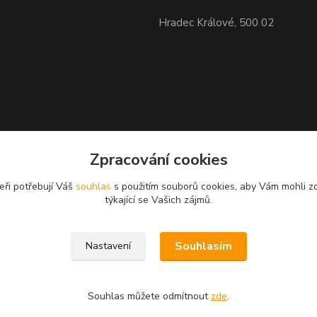
Hradec Králové, 500 02
Zpracování cookies
eři potřebují Váš
souhlas
s použitím souborů cookies, aby Vám mohli z
GPS 50.2103933N, 15.8115061
týkající se Vašich zájmů.
Souhlasím
Nastavení
Souhlas můžete odmítnout
zde
.