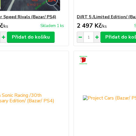
r Speed Rivals (Bazar/ PS4)
DiRT 5 /Limited Edition/ (Ba
č
2 497 Kč
Skladem 1 ks
/
ks
/
ks
Přidat do košíku
Přidat do ko