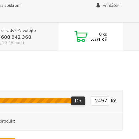
na soukromí
Přihlášení
 si rady? Zavolejte.
0
ks
 608 942 360
za
0 Kč
, 10-16 hod.)
Do
Kč
produkt