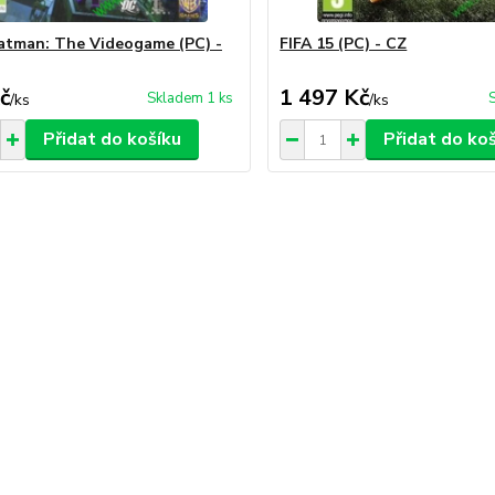
tman: The Videogame (PC) -
FIFA 15 (PC) - CZ
č
1 497 Kč
Skladem 1 ks
/
ks
/
ks
Přidat do košíku
Přidat do ko