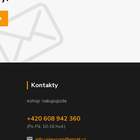
Kontakty
eshop: nakupujizde
+420 608 942 360
(Po-Pá, 10-16 hod.)
info.uniexcom@email.cz