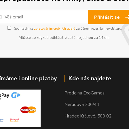
Přihlásit se
Souhlasím se
zpracováním osobních údajů
za účelem rozesílky newsletteru.
Můžete se kdykoli odhlásit. Zasíláme jednou za 14 dní.
jímáme i online platby
Kde nás najdete
Prodejna ExoGames
Nerudova 206/44
Hradec Králové, 500 02