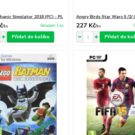
hanic Simulator 2018 (PC) - PL
Angry Birds Star Wars II /2/ 
č
227 Kč
Skladem 1 ks
/
ks
/
ks
Přidat do košíku
Přidat do ko