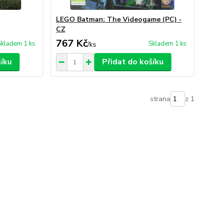
LEGO Batman: The Videogame (PC) -
CZ
767 Kč
Skladem 1 ks
Skladem 1 ks
/
ks
šíku
Přidat do košíku
strana
z 1