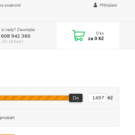
na soukromí
Přihlášení
 si rady? Zavolejte.
0
ks
 608 942 360
za
0 Kč
, 10-16 hod.)
Do
Kč
produkt