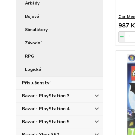
Arkády
Bojové
Car Mec
987 K
Simulátory
Závodní
RPG
Logické
Příslušenství
Bazar - PlayStation 3
Bazar - PlayStation 4
Bazar - PlayStation 5
Bazar - Xbox 360