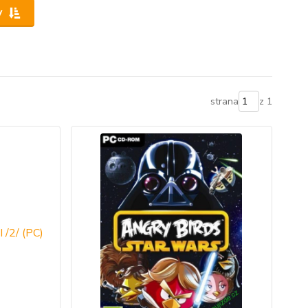
y
strana
z 1