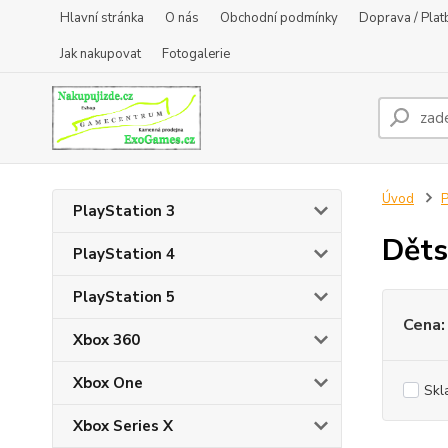
Hlavní stránka
O nás
Obchodní podmínky
Doprava / Plat
Jak nakupovat
Fotogalerie
Úvod
P
PlayStation 3
Děts
PlayStation 4
PlayStation 5
Cena:
Xbox 360
Xbox One
Skl
Xbox Series X