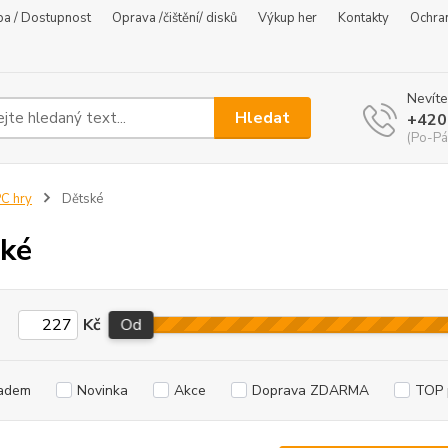
ba / Dostupnost
Oprava /čištění/ disků
Výkup her
Kontakty
Ochra
Nevíte
Hledat
+420
(Po-Pá
C hry
Dětské
ké
Kč
Od
adem
Novinka
Akce
Doprava ZDARMA
TOP 