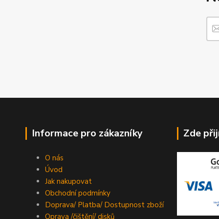
Informace pro zákazníky
Zde při
O nás
Úvod
Jak nakupovat
Obchodní podmínky
Doprava/ Platba/ Dostupnost zboží
Oprava /čištění/ disků