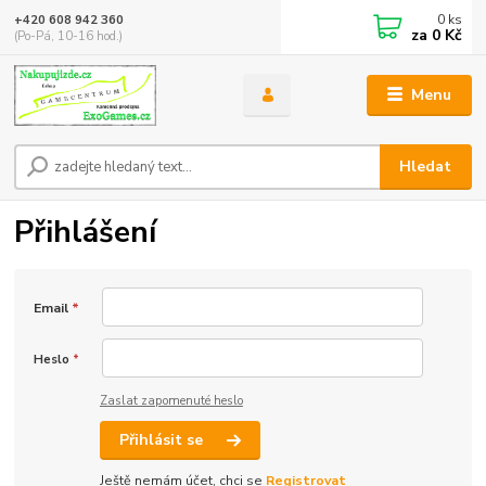
0
ks
+420 608 942 360
za
0 Kč
(Po-Pá, 10-16 hod.)
Menu
Hledat
Přihlášení
Email
*
Heslo
*
Zaslat zapomenuté heslo
Přihlásit se
Ještě nemám účet, chci se
Registrovat