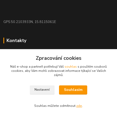
GPS 50.2103933N, 15.8115061E
Kontakty
eshop: nakupujizde
Zpracování cookies
+420 608 942 360
Náš e-shop a partneři potřebují Váš
souhlas
s použitím souborů
(Po-Pá, 10-16 hod.)
cookies, aby Vám mohli zobrazovat informace týkající se Vašich
zájmů.
info.uniexcom@email.cz
Souhlasím
Nastavení
Souhlas můžete odmítnout
zde
.
Vytvořeno na
Eshop-rychle.cz