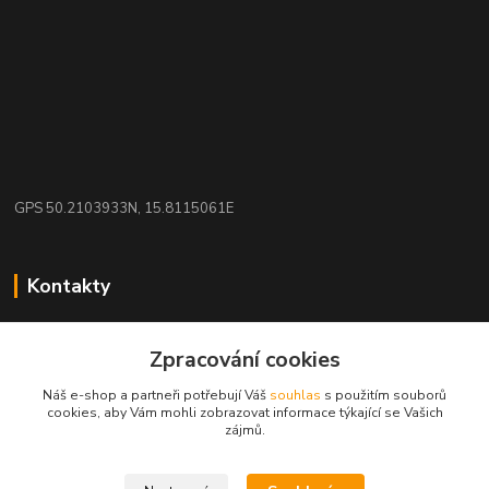
GPS 50.2103933N, 15.8115061E
Kontakty
eshop: nakupujizde
Zpracování cookies
+420 608 942 360
Náš e-shop a partneři potřebují Váš
souhlas
s použitím souborů
(Po-Pá, 10-16 hod.)
cookies, aby Vám mohli zobrazovat informace týkající se Vašich
zájmů.
info.uniexcom@email.cz