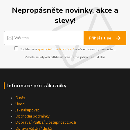
Nepropásněte novinky, akce a
slevy!
Přihlásit se
Souhlasím se
zpracováním osobních údajů
za účelem rozesílky newsletteru.
Můžete se kdykoli odhlásit. Zasíláme jednou za 14 dní.
Informace pro zákazníky
O nás
Úvod
Jak nakupovat
Obchodní podmínky
Doprava/ Platba/ Dostupnost zboží
Oprava /čištění/ disků