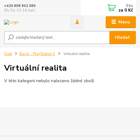
0
ks
+420 608 942 360
za
0 Kč
(Po-Pá, 10-16 hod.)
Menu
Hledat
Úvod
Bazar - PlayStation 5
Virtuální realita
Virtuální realita
V této kategorii nebylo nalezeno žádné zboží.