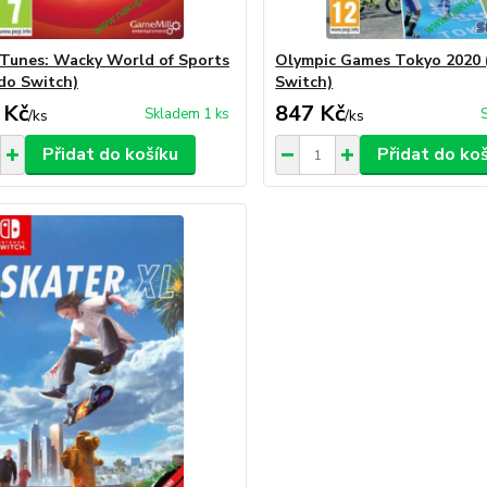
Tunes: Wacky World of Sports
Olympic Games Tokyo 2020 
do Switch)
Switch)
 Kč
847 Kč
Skladem 1 ks
/
ks
/
ks
Přidat do košíku
Přidat do ko