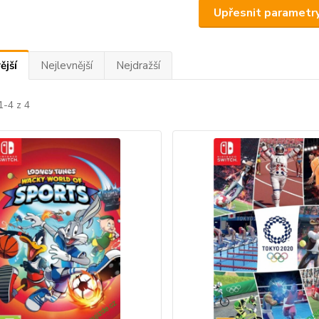
Upřesnit parametr
ější
Nejlevnější
Nejdražší
1-4 z 4