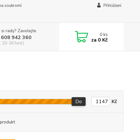
na soukromí
Přihlášení
 si rady? Zavolejte.
0
ks
 608 942 360
za
0 Kč
, 10-16 hod.)
Do
Kč
produkt