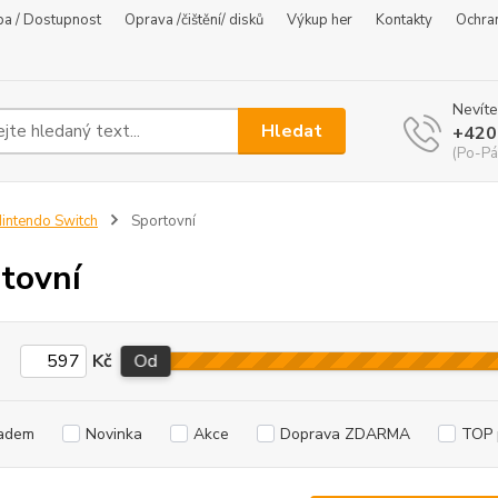
ba / Dostupnost
Oprava /čištění/ disků
Výkup her
Kontakty
Ochra
Nevíte
Hledat
+420
(Po-Pá
intendo Switch
Sportovní
tovní
Kč
Od
adem
Novinka
Akce
Doprava ZDARMA
TOP 