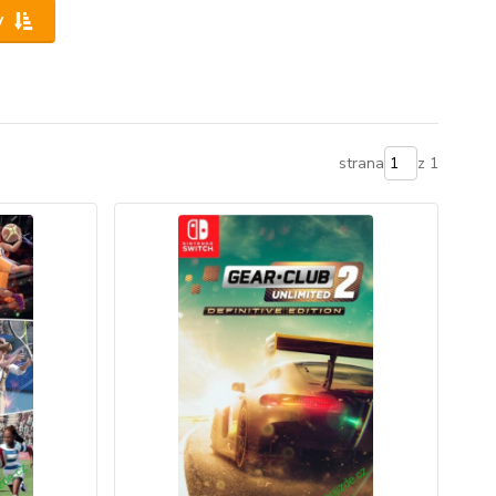
y
strana
z 1