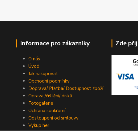
Informace pro zákazníky
Zde při
O nás
Úvod
Jak nakupovat
Obchodní podmínky
Doprava/ Platba/ Dostupnost zboží
Oprava /čištění/ disků
Fotogalerie
Ochrana soukromí
Odstoupení od smlouvy
Výkup her
Kontakty