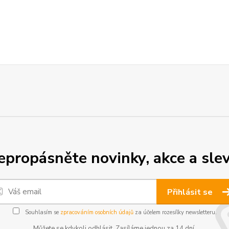
epropásněte novinky, akce a slev
Přihlásit se
Souhlasím se
zpracováním osobních údajů
za účelem rozesílky newsletteru.
Můžete se kdykoli odhlásit. Zasíláme jednou za 14 dní.