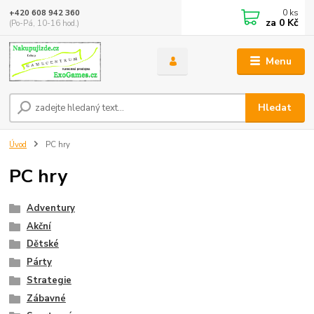
0
ks
+420 608 942 360
za
0 Kč
(Po-Pá, 10-16 hod.)
Menu
Hledat
Úvod
PC hry
PC hry
Adventury
Akční
Dětské
Párty
Strategie
Zábavné