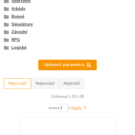
Sportovní
Arkády
Bojové
Simulátory
Závodní
RPG
Logické
Upřesnit parametry
Nejnovější
Nejlevnější
Nejdražší
Zobrazuji 1-20 z 28
strana
z 2
další