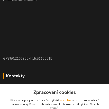
GPS 50.2103933N, 15.8115061E
Kontakty
eshop: nakupujizde
Zpracování cookies
+420 608 942 360
Náš e-shop a partneři potřebují Váš
souhlas
s použitím souborů
(Po-Pá, 10-16 hod.)
cookies, aby Vám mohli zobrazovat informace týkající se Vašich
zájmů.