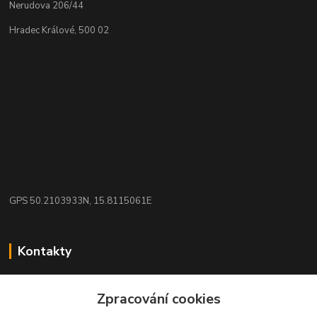
Nerudova 206/44
Hradec Králové, 500 02
GPS 50.2103933N, 15.8115061E
Kontakty
eshop: nakupujizde
Zpracování cookies