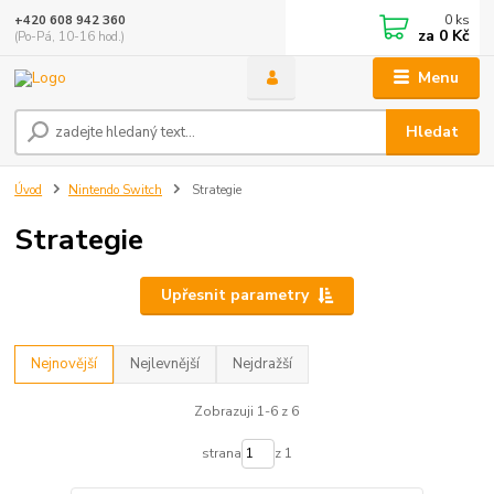
0
ks
+420 608 942 360
za
0 Kč
(Po-Pá, 10-16 hod.)
Menu
Hledat
Úvod
Nintendo Switch
Strategie
Strategie
Upřesnit parametry
Nejnovější
Nejlevnější
Nejdražší
Zobrazuji 1-6 z 6
strana
z 1