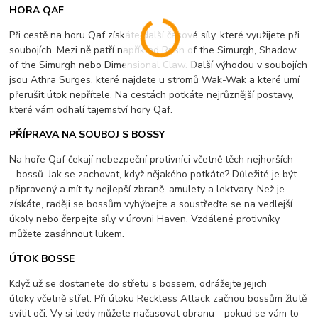
HORA QAF
Při cestě na horu Qaf získáte další časové síly, které využijete při
soubojích. Mezi ně patří například Rush of the Simurgh, Shadow
of the Simurgh nebo Dimensional Claw. Další výhodou v soubojích
jsou Athra Surges, které najdete u stromů Wak-Wak a které umí
přerušit útok nepřítele. Na cestách potkáte nejrůznější postavy,
které vám odhalí tajemství hory Qaf.
PŘÍPRAVA NA SOUBOJ S BOSSY
Na hoře Qaf čekají nebezpeční protivníci včetně těch nejhorších
- bossů. Jak se zachovat, když nějakého potkáte? Důležité je být
připravený a mít ty nejlepší zbraně, amulety a lektvary. Než je
získáte, raději se bossům vyhýbejte a soustřeďte se na vedlejší
úkoly nebo čerpejte síly v úrovni Haven. Vzdálené protivníky
můžete zasáhnout lukem.
ÚTOK BOSSE
Když už se dostanete do střetu s bossem, odrážejte jejich
útoky včetně střel. Při útoku Reckless Attack začnou bossům žlutě
svítit oči. Vy si tedy můžete načasovat obranu - pokud se vám to