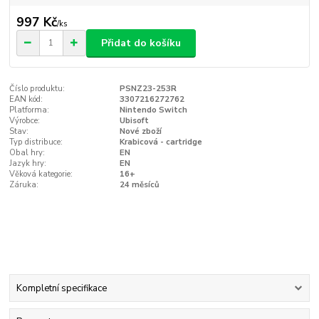
997 Kč
/
ks
Přidat do košíku
Číslo produktu:
PSNZ23-253R
EAN kód:
3307216272762
Platforma:
Nintendo Switch
Výrobce:
Ubisoft
Stav:
Nové zboží
Typ distribuce:
Krabicová - cartridge
Obal hry:
EN
Jazyk hry:
EN
Věková kategorie:
16+
Záruka:
24 měsíců
Kompletní specifikace