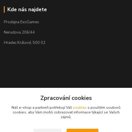
Kde nás najdete
Prodejna ExoGames
Nerudova 206/44
Hradec Králové, 500 02
Zpracování cookies
Náš e-shop a partneři potřebují Váš
souhlas
s použitím souborů
cookies, aby Vám mohli zobrazovat informace týkající se Vašich
GPS 50.2103933N, 15.8115061E
zájmů.