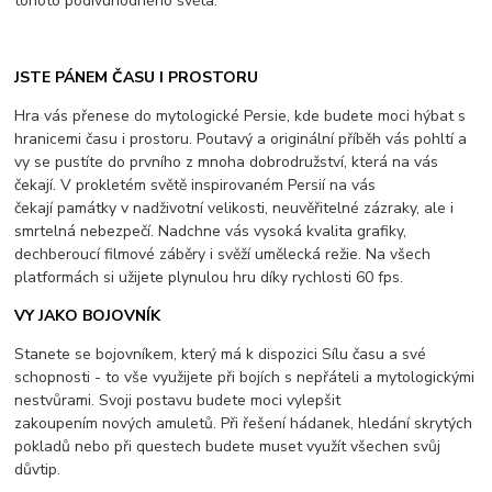
tohoto podivuhodného světa.
JSTE PÁNEM ČASU I PROSTORU
Hra vás přenese do mytologické Persie, kde budete moci hýbat s
hranicemi času i prostoru. Poutavý a originální příběh vás pohltí a
vy se pustíte do prvního z mnoha dobrodružství, která na vás
čekají. V prokletém světě inspirovaném Persií na vás
čekají památky v nadživotní velikosti, neuvěřitelné zázraky, ale i
smrtelná nebezpečí. Nadchne vás vysoká kvalita grafiky,
dechberoucí filmové záběry i svěží umělecká režie. Na všech
platformách si užijete plynulou hru díky rychlosti 60 fps.
VY JAKO BOJOVNÍK
Stanete se bojovníkem, který má k dispozici Sílu času a své
schopnosti - to vše využijete při bojích s nepřáteli a mytologickými
nestvůrami. Svoji postavu budete moci vylepšit
zakoupením nových amuletů. Při řešení hádanek, hledání skrytých
pokladů nebo při questech budete muset využít všechen svůj
důvtip.