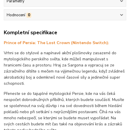
Parametry
Hodnocení
0
Kompletní specifikace
Prince of Persia: The Lost Crown (Nintendo Switch):
Vrhni se do stylové a napínavé akční plošinovky zasazené do
mytologického perského světa, kde můžeš manipulovat s
hranicemi času a prostoru. Hraj za Sargona a vypracuj se ze
zázračného dítěte s mečem na výjimečnou legendu, když zvládneš
akrobatický boj a odemkneš nové časové síly a jedinečné super
schopnosti.
Přeneste se do tajuplné mytologické Persie, kde na vás čeká
nespočet dobrodružných příběhů, kterých budete součástí. Musíte
se spolehnout na svůj důvtip i na své dovednosti během hledání
pokladů nebo při setkání s nejrůznějšími postavami. Číhá na vás
mnoho nebezpečí, se kterými se budete muset vypořádat. Na
svých cestách budete mít čas také na objevování krás a zázraků