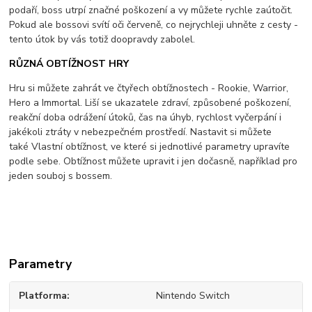
podaří, boss utrpí značné poškození a vy můžete rychle zaútočit.
Pokud ale bossovi svítí oči červeně, co nejrychleji uhněte z cesty -
tento útok by vás totiž doopravdy zabolel.
RŮZNÁ OBTÍŽNOST HRY
Hru si můžete zahrát ve čtyřech obtížnostech - Rookie, Warrior,
Hero a Immortal. Liší se ukazatele zdraví, způsobené poškození,
reakční doba odrážení útoků, čas na úhyb, rychlost vyčerpání i
jakékoli ztráty v nebezpečném prostředí. Nastavit si můžete
také Vlastní obtížnost, ve které si jednotlivé parametry upravíte
podle sebe. Obtížnost můžete upravit i jen dočasně, například pro
jeden souboj s bossem.
Parametry
Platforma
Nintendo Switch