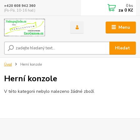
0
ks
+420 608 942 360
za
0 Kč
(Po-Pá, 10-16 hod.)
Menu
Hledat
Úvod
Herní konzole
Herní konzole
V této kategorii nebylo nalezeno žádné zboží.