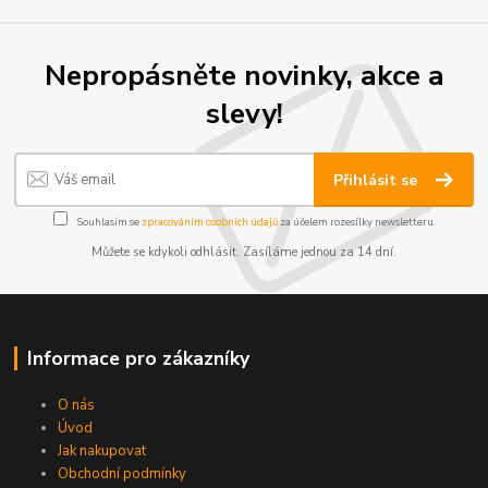
Nepropásněte novinky, akce a
slevy!
Přihlásit se
Souhlasím se
zpracováním osobních údajů
za účelem rozesílky newsletteru.
Můžete se kdykoli odhlásit. Zasíláme jednou za 14 dní.
Informace pro zákazníky
O nás
Úvod
Jak nakupovat
Obchodní podmínky