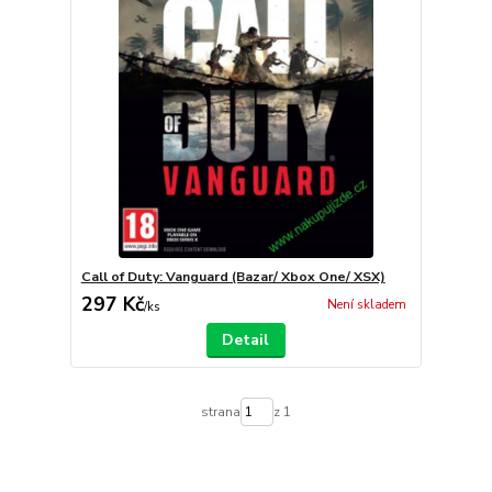
Call of Duty: Vanguard (Bazar/ Xbox One/ XSX)
297 Kč
Není skladem
/
ks
Detail
strana
z 1