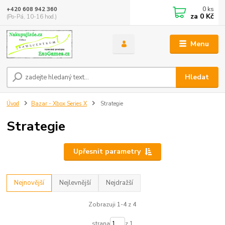
0
ks
+420 608 942 360
za
0 Kč
(Po-Pá, 10-16 hod.)
Menu
Hledat
Úvod
Bazar - Xbox Series X
Strategie
Strategie
Upřesnit parametry
Nejnovější
Nejlevnější
Nejdražší
Zobrazuji 1-4 z 4
strana
z 1