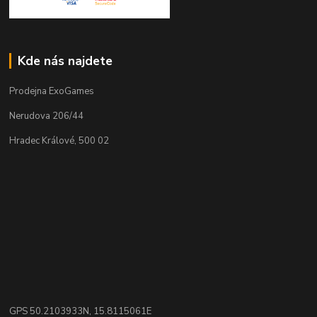
Kde nás najdete
Prodejna ExoGames
Nerudova 206/44
Hradec Králové, 500 02
GPS 50.2103933N, 15.8115061E