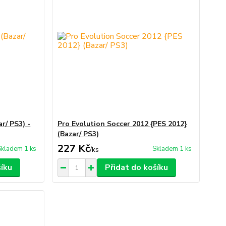
r/ PS3) -
Pro Evolution Soccer 2012 {PES 2012}
(Bazar/ PS3)
227 Kč
Skladem 1 ks
Skladem 1 ks
/
ks
šíku
Přidat do košíku