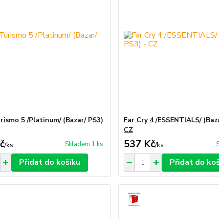
rismo 5 /Platinum/ (Bazar/ PS3)
Far Cry 4 /ESSENTIALS/ (Baza
CZ
č
537 Kč
Skladem 1 ks
/
ks
/
ks
Přidat do košíku
Přidat do ko