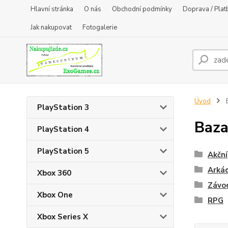
Hlavní stránka
O nás
Obchodní podmínky
Doprava / Plat
Jak nakupovat
Fotogalerie
Úvod
B
PlayStation 3
Baza
PlayStation 4
PlayStation 5
Akční
Arká
Xbox 360
Závo
Xbox One
RPG
Xbox Series X