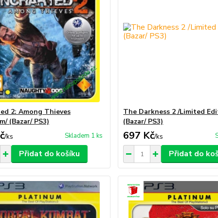
ed 2: Among Thieves
The Darkness 2 /Limited Edi
m/ (Bazar/ PS3)
(Bazar/ PS3)
č
697 Kč
Skladem 1 ks
/
ks
/
ks
Přidat do košíku
Přidat do ko