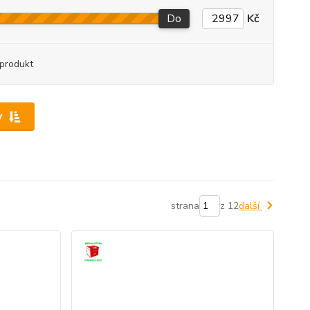
Do
Kč
produkt
y
strana
z 12
další