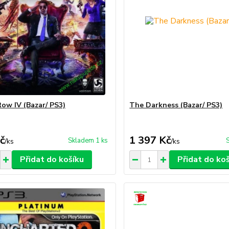
Row IV (Bazar/ PS3)
The Darkness (Bazar/ PS3)
č
1 397 Kč
Skladem 1 ks
/
ks
/
ks
Přidat do košíku
Přidat do ko