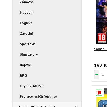
Zábavné
Hudební
Logické
Závodní
Sportovní
Saints 
Simulátory
197 K
Bojové
RPG
Hry pro MOVE
Pro více hráčů (offline)