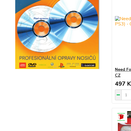
Need Fo
CZ
497 K