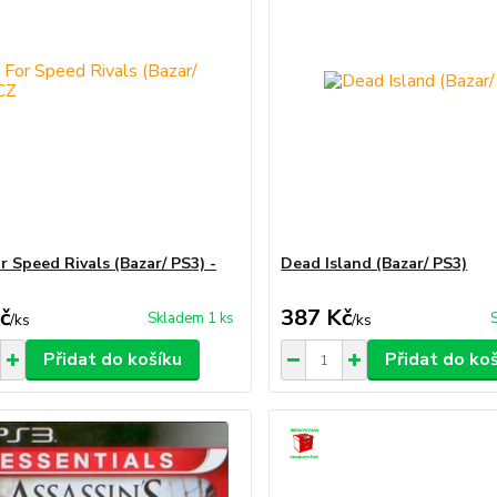
r Speed Rivals (Bazar/ PS3) -
Dead Island (Bazar/ PS3)
č
387 Kč
Skladem 1 ks
/
ks
/
ks
Přidat do košíku
Přidat do ko