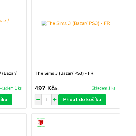
 (Bazar/
The Sims 3 (Bazar/ PS3) - FR
497 Kč
Skladem 1 ks
Skladem 1 ks
/
ks
šíku
Přidat do košíku