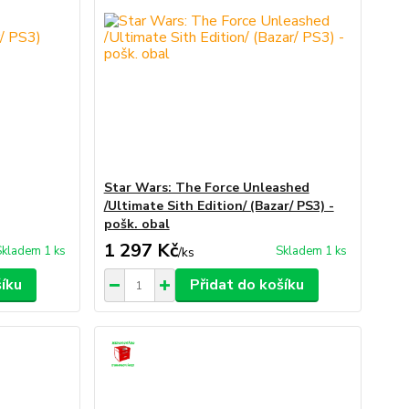
Star Wars: The Force Unleashed
/Ultimate Sith Edition/ (Bazar/ PS3) -
pošk. obal
1 297 Kč
Skladem 1 ks
Skladem 1 ks
/
ks
šíku
Přidat do košíku