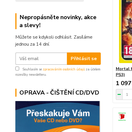
Nepropásněte novinky, akce
a slevy!
Můžete se kdykoli odhlásit. Zasíláme
jednou za 14 dní.
Přihlásit se
Mortal 
Souhlasím se
zpracováním osobních údajů
za účelem
PS3)
rozesílky newsletteru.
1 097
OPRAVA - ČIŠTĚNÍ CD/DVD