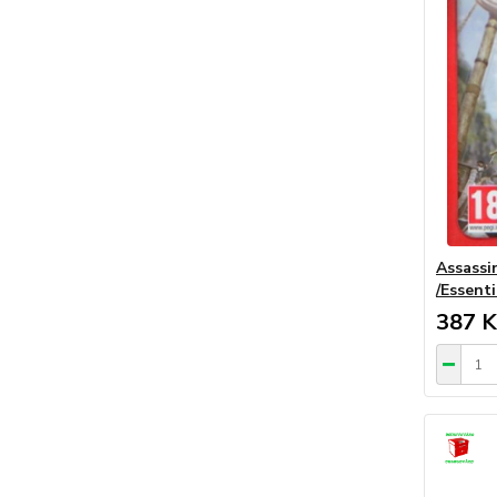
Assassi
/Essenti
387 K