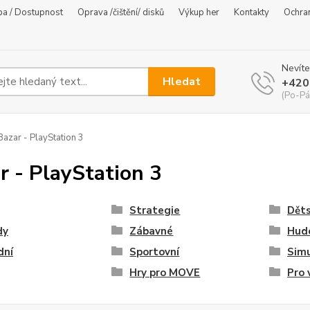
ba / Dostupnost
Oprava /čištění/ disků
Výkup her
Kontakty
Ochra
Nevíte
Hledat
+420
(Po-Pá
azar - PlayStation 3
r - PlayStation 3
Strategie
Dět
dy
Zábavné
Hud
dní
Sportovní
Simu
Hry pro MOVE
Pro 