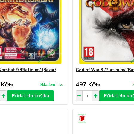
Kombat 9 /Platinum/ (Bazar/
God of War 3 /Platinum/ (Ba
 Kč
497 Kč
Skladem 1 ks
/
ks
/
ks
Přidat do košíku
Přidat do ko