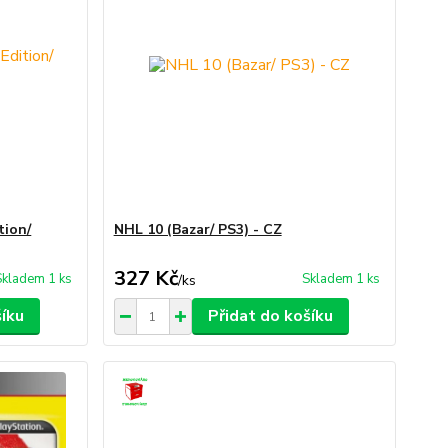
tion/
NHL 10 (Bazar/ PS3) - CZ
327 Kč
Skladem 1 ks
Skladem 1 ks
/
ks
šíku
Přidat do košíku