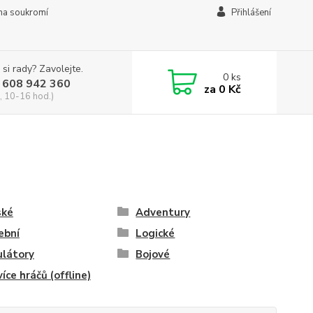
na soukromí
Přihlášení
 si rady? Zavolejte.
0
ks
 608 942 360
za
0 Kč
, 10-16 hod.)
ské
Adventury
ební
Logické
látory
Bojové
více hráčů (offline)