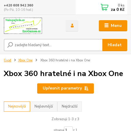
0
ks
+420 608 942 360
za
0 Kč
(Po-Pá, 10-16 hod.)
Menu
Hledat
Úvod
Xbox One
Xbox 360 hratelné i na Xbox One
Xbox 360 hratelné i na Xbox One
Upřesnit parametry
Nejnovější
Nejlevnější
Nejdražší
Zobrazuji 1-3 z 3
strana
z 1