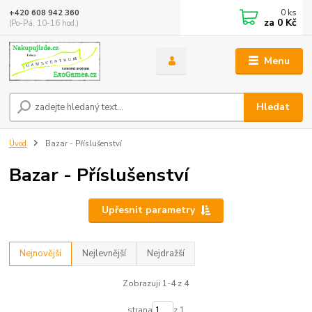
0
ks
+420 608 942 360
za
0 Kč
(Po-Pá, 10-16 hod.)
Menu
Hledat
Úvod
Bazar - Příslušenství
Bazar - Příslušenství
Upřesnit parametry
Nejnovější
Nejlevnější
Nejdražší
Zobrazuji 1-4 z 4
strana
z 1