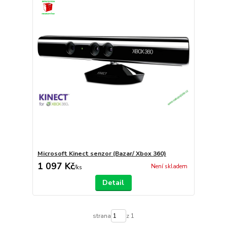
Microsoft Kinect senzor (Bazar/ Xbox 360)
1 097 Kč
Není skladem
/
ks
Detail
strana
z 1