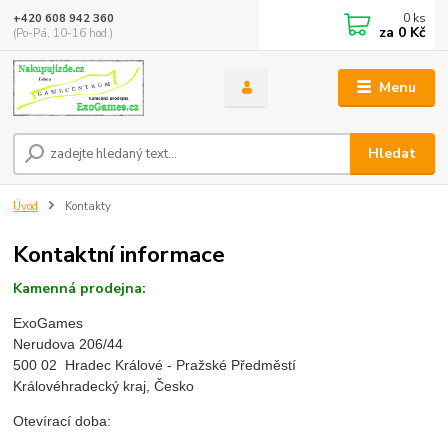
0
ks
+420 608 942 360
za
0 Kč
(Po-Pá, 10-16 hod.)
Menu
Hledat
Úvod
Kontakty
Kontaktní informace
Kamenná prodejna:
ExoGames
Nerudova 206/44
500 02 Hradec Králové - Pražské Předměstí
Královéhradecký kraj, Česko
Otevírací doba: