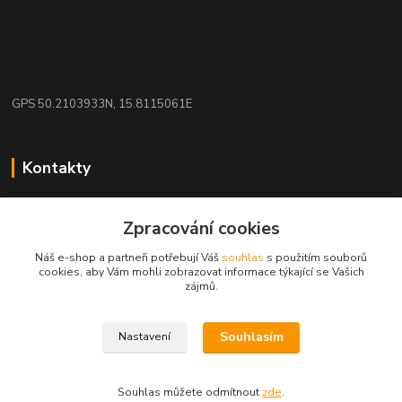
GPS 50.2103933N, 15.8115061E
Kontakty
eshop: nakupujizde
Zpracování cookies
+420 608 942 360
Náš e-shop a partneři potřebují Váš
souhlas
s použitím souborů
(Po-Pá, 10-16 hod.)
cookies, aby Vám mohli zobrazovat informace týkající se Vašich
zájmů.
info.uniexcom@email.cz
Souhlasím
Nastavení
Souhlas můžete odmítnout
zde
.