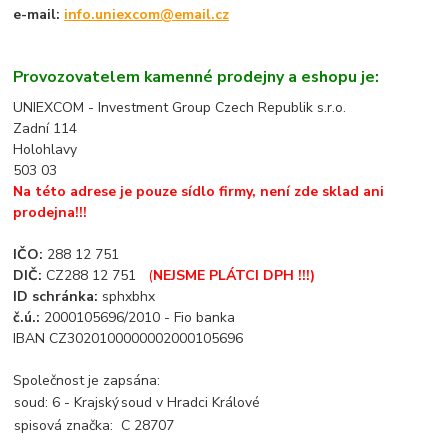
e-mail:
info.uniexcom@email.cz
Provozovatelem kamenné prodejny a eshopu je:
UNIEXCOM - Investment Group Czech Republik s.r.o.
Zadní 114
Holohlavy
503 03
Na této adrese je pouze sídlo firmy, není zde sklad ani
prodejna!!!
IČO:
288 12 751
DIČ:
CZ288 12 751
(
NEJSME PLÁTCI DPH !!!)
ID schránka:
sphxbhx
č.ú.:
2000105696/2010 - Fio banka
IBAN CZ3020100000002000105696
Společnost je zapsána:
soud: 6 - Krajský
soud v Hradci Králové
spisová značka:
C 28707