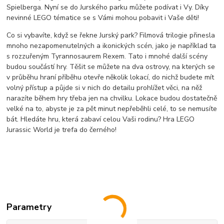
Spielberga. Nyní se do Jurského parku můžete podívat i Vy. Díky
nevinné LEGO tématice se s Vámi mohou pobavit i Vaše děti!
Co si vybavíte, když se řekne Jurský park? Filmová trilogie přinesla
mnoho nezapomenutelných a ikonických scén, jako je například ta
s rozzuřeným Tyrannosaurem Rexem. Tato i mnohé další scény
budou součástí hry. Těšit se můžete na dva ostrovy, na kterých se
v průběhu hraní příběhu otevře několik lokací, do nichž budete mít
volný přístup a půjde si v nich do detailu prohlížet věci, na něž
narazíte během hry třeba jen na chvilku. Lokace budou dostatečně
velké na to, abyste je za pět minut nepřeběhli celé, to se nemusíte
bát. Hledáte hru, která zabaví celou Vaši rodinu? Hra LEGO
Jurassic World je trefa do černého!
Parametry