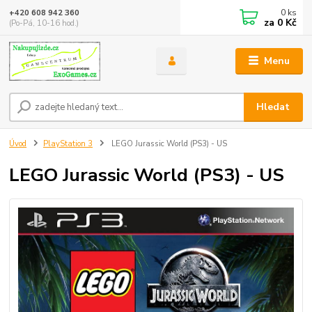
0
ks
+420 608 942 360
za
0 Kč
(Po-Pá, 10-16 hod.)
Menu
Hledat
Úvod
PlayStation 3
LEGO Jurassic World (PS3) - US
LEGO Jurassic World (PS3) - US