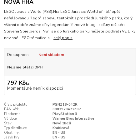
NOVÁ HRA
LEGO Jurassic World (PS3):Hra LEGO Jurassic World přináší opět
nefalšovanou "lego" zábavu, tentokrát z prostředí Jurského parku, který
všichni dobře známe díky legendární filmové trilogii z dílny režiséra
Stevena Spielberga. Nyní se do Jurského parku můžete podívat i Vy. Díky
nevinné LEGO tématice s...
celý popis
Dostupnost
Není skladem
Nejsme plátci DPH
797 Kč
/
ks
Momentálně není k dispozici
Číslo produktu:
PSNZ18-042R
EAN kód:
0883929472697
Platforma:
PlayStation 3
Výrobce:
Warner Bros Interactive
Stav:
Nové zboží
Typ distribuce:
Krabicová
Obal hry:
EN - US
Jazyk hry:
EN - US