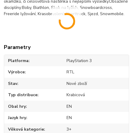
okamžiků, či celosvětová nástěnka s nejlepšími výsledky.Obsažené
disciplíny:Boby, Biathlon, Skok na lyžích, Snowboardcross,
Freeride lyžování, Krasobruslení, Shorttrack, Sjezd, Snowmobile.
Parametry
Platforma
PlayStation 3
Výrobce
RTL
Stav
Nové zboží
Typ distribuce
Krabicová
Obal hry
EN
Jazyk hry
EN
Věková kategorie
3+