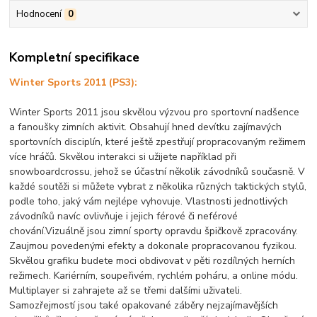
Hodnocení
0
Kompletní specifikace
Winter Sports 2011 (PS3):
Winter Sports 2011 jsou skvělou výzvou pro sportovní nadšence
a fanoušky zimních aktivit. Obsahují hned devítku zajímavých
sportovních disciplín, které ještě zpestřují propracovaným režimem
více hráčů. Skvělou interakci si užijete například při
snowboardcrossu, jehož se účastní několik závodníků současně. V
každé soutěži si můžete vybrat z několika různých taktických stylů,
podle toho, jaký vám nejlépe vyhovuje. Vlastnosti jednotlivých
závodníků navíc ovlivňuje i jejich férové či neférové
chování.Vizuálně jsou zimní sporty opravdu špičkově zpracovány.
Zaujmou povedenými efekty a dokonale propracovanou fyzikou.
Skvělou grafiku budete moci obdivovat v pěti rozdílných herních
režimech. Kariérním, soupeřivém, rychlém poháru, a online módu.
Multiplayer si zahrajete až se třemi dalšími uživateli.
Samozřejmostí jsou také opakované záběry nejzajímavějších