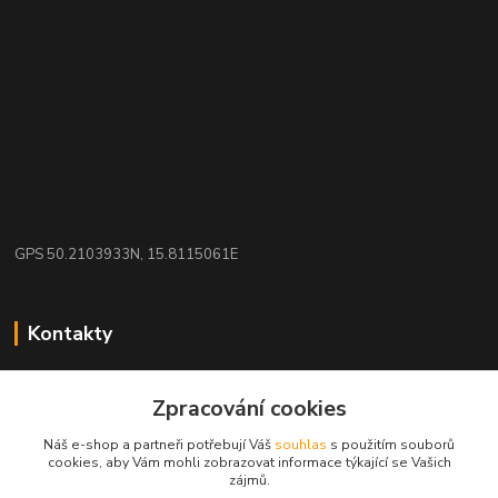
GPS 50.2103933N, 15.8115061E
Kontakty
eshop: nakupujizde
Zpracování cookies
+420 608 942 360
Náš e-shop a partneři potřebují Váš
souhlas
s použitím souborů
(Po-Pá, 10-16 hod.)
cookies, aby Vám mohli zobrazovat informace týkající se Vašich
zájmů.