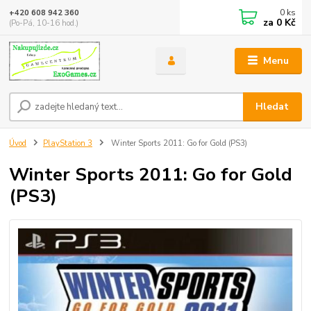
0
ks
+420 608 942 360
za
0 Kč
(Po-Pá, 10-16 hod.)
Menu
Hledat
Úvod
PlayStation 3
Winter Sports 2011: Go for Gold (PS3)
Winter Sports 2011: Go for Gold
(PS3)