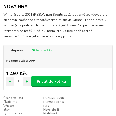
NOVÁ HRA
Winter Sports 2011 (PS3):Winter Sports 2011 jsou skvělou výzvou pro
sportovní nadšence a fanoušky zimních aktivit. Obsahují hned devítku
zajímavých sportovních disciplín, které ještě zpestřují propracovaným
režimem více hráčů. Skvělou interakci si užijete například při
snowboardcrossu, jehož se účas...
celý popis
Dostupnost
Skladem 1 ks
Nejsme plátci DPH
1 497 Kč
/
ks
Přidat do košíku
Číslo produktu:
PSNZ23-379R
Platforma:
PlayStation 3
Výrobce:
RTL
Stav:
Nové zboží
Typ distribuce:
Krabicová