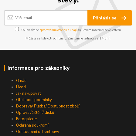
Přihlásit se
Souhlasím se
zpracováním osobních údajů
za účelem rozesílky newsletteru.
Můžete se kdykoli odhlásit. Zasíláme jednou za 14 dní.
Informace pro zákazníky
O nás
Úvod
Jak nakupovat
Obchodní podmínky
Doprava/ Platba/ Dostupnost zboží
Oprava /čištění/ disků
Fotogalerie
Ochrana soukromí
Odstoupení od smlouvy