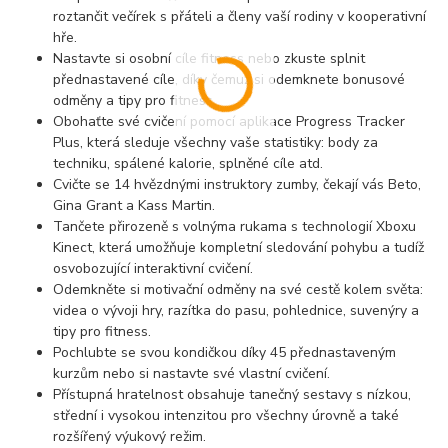
roztančit večírek s přáteli a členy vaší rodiny v kooperativní
hře.
Nastavte si osobní cíle fitness nebo zkuste splnit
přednastavené cíle, díky čemuž si odemknete bonusové
odměny a tipy pro fitness.
Obohaťte své cvičení pomocí aplikace Progress Tracker
Plus, která sleduje všechny vaše statistiky: body za
techniku, spálené kalorie, splněné cíle atd.
Cvičte se 14 hvězdnými instruktory zumby, čekají vás Beto,
Gina Grant a Kass Martin.
Tančete přirozeně s volnýma rukama s technologií Xboxu
Kinect, která umožňuje kompletní sledování pohybu a tudíž
osvobozující interaktivní cvičení.
Odemkněte si motivační odměny na své cestě kolem světa:
videa o vývoji hry, razítka do pasu, pohlednice, suvenýry a
tipy pro fitness.
Pochlubte se svou kondičkou díky 45 přednastaveným
kurzům nebo si nastavte své vlastní cvičení.
Přístupná hratelnost obsahuje tanečný sestavy s nízkou,
střední i vysokou intenzitou pro všechny úrovně a také
rozšířený výukový režim.