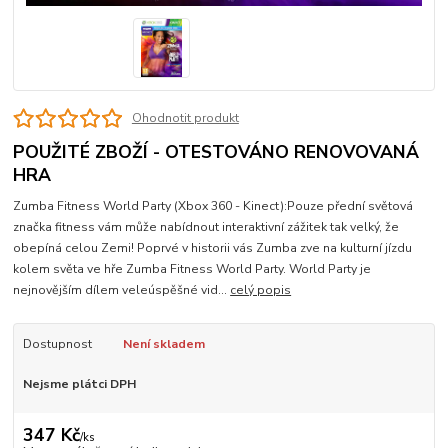
Ohodnotit produkt
POUŽITÉ ZBOŽÍ - OTESTOVÁNO RENOVOVANÁ
HRA
Zumba Fitness World Party (Xbox 360 - Kinect):Pouze přední světová
značka fitness vám může nabídnout interaktivní zážitek tak velký, že
obepíná celou Zemi! Poprvé v historii vás Zumba zve na kulturní jízdu
kolem světa ve hře Zumba Fitness World Party. World Party je
nejnovějším dílem veleúspěšné vid...
celý popis
Dostupnost
Není skladem
Nejsme plátci DPH
347 Kč
/
ks