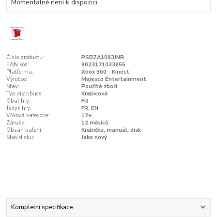
Momentálně není k dispozici
Číslo produktu:
PSBZA1093JNR
EAN kód:
8023171033655
Platforma:
Xbox 360 - Kinect
Výrobce:
Majesco Entertainment
Stav:
Použité zboží
Typ distribuce:
Krabicová
Obal hry:
FR
Jazyk hry:
FR, EN
Věková kategorie:
12+
Záruka:
12 měsíců
Obsah balení:
Krabička, manuál, disk
Stav disku:
Jako nový
Kompletní specifikace