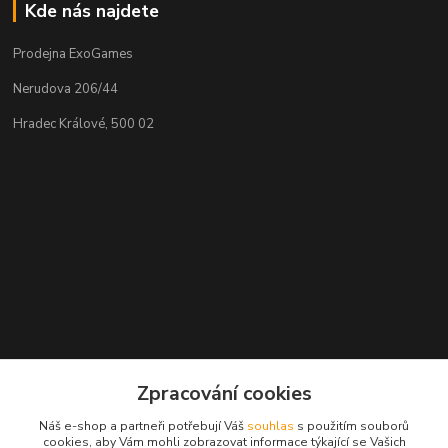
Kde nás najdete
Prodejna ExoGames
Nerudova 206/44
Hradec Králové, 500 02
GPS 50.2103933N, 15.8115061E
Zpracování cookies
Náš e-shop a partneři potřebují Váš
souhlas
s použitím souborů
Kontakty
cookies, aby Vám mohli zobrazovat informace týkající se Vašich