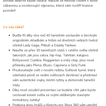
bohaté dědictví každé lokace. Naučte se milovat cvičení s touto
zábavnou a osvobozující výpravou, která vám rozšíří hranice
poznání!
Co nás čeká?
Buďte fit díky více než 40 tanečním sestavám a čerstvým
originálním skladbám a hitům od dnešních velkých hvězd
včetně Lady Gaga, Pitbull a Daddy Yankee.
Naučte se přes 30 tanečných stylů z celého světa včetně
takových, jak jsou salsa, hip-hop, Tahitian, kalypso,
Bollywood, Cumbia, Reggaeton a irský step, plus nové
přídavky jako Plena, Blues, Capoiera a Girly Funk.
Prozkoumejte svět v novém režimu Světové turné, který
odemyká písně ze sedmi světových destinací a představí
vám autentické zvyky, místní rytmy a domorodé taneční
styly.
Díky nové vizuální prezentaci se budete cítit, jako byste
cestovali kolem světa se svými oblíbenými slavnými
instruktory zumby!
Podpora dvou hráčů u Kinectu pro Xbox 360 vám umožní