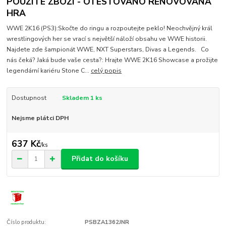
POUŽITÉ ZBOŽÍ - OTESTOVÁNO RENOVOVANÁ
HRA
WWE 2K16 (PS3):Skočte do ringu a rozpoutejte peklo! Neochvějný král
wrestlingových her se vrací s největší náloží obsahu ve WWE historii.
Najdete zde šampionát WWE, NXT Superstars, Divas a Legends. Co
nás čeká? Jaká bude vaše cesta?: Hrajte WWE 2K16 Showcase a prožijte
legendární kariéru Stone C...
celý popis
Dostupnost
Skladem 1 ks
Nejsme plátci DPH
637 Kč
/
ks
Přidat do košíku
Číslo produktu:
PSBZA1362JNR