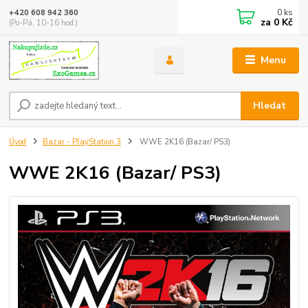
0
ks
+420 608 942 360
za
0 Kč
(Po-Pá, 10-16 hod.)
Menu
Hledat
Úvod
Bazar - PlayStation 3
WWE 2K16 (Bazar/ PS3)
WWE 2K16 (Bazar/ PS3)