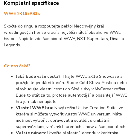
Kompletní specifikace
WWE 2K16
(PS3):
Skočte do ringu a rozpoutejte peklo! Neochvějný král
wrestlingových her se vrací s největší náloží obsahu ve WWE
historii. Najdete zde šampionát WWE, NXT Superstars, Divas a
Legends.
Co nás čeká?
Jaká bude vaše cesta?:
Hrajte WWE 2K16 Showcase a
prožijte legendární kariéru Stone Cold Steva Austina nebo
si vybudujte vlastní cestu do Síně slávy v MyCareer režimu.
Bude to stát za to, protože autentičtější a obsáhlejší WWE
hru jen tak nenajdete.
Vlastní WWE hra:
Nový režim Utilise Creation Suite, ve
kterém si můžete vytvořit vlastní WWE univerzum. Máte
možnost vytvořit , upravovat a soutěžit s unikátními
superhvězdami, v různých arénách, show a šampionátech.
Vy jste pánem:
Utvořte si vlastní legendu v kariérním