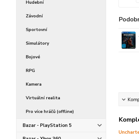
Hudební
Závodní
Podobn
Sportovní
Simulátory
Bojové
RPG
Kamera
Virtuální realita
Kompl
Pro více hráčů (offline)
Komple
Bazar - PlayStation 5
Uncharte
Bazar - Xbox 360