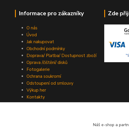
Informace pro zákazníky
Zde při
O nás
Úvod
Jak nakupovat
Obchodní podmínky
Doprava/ Platba/ Dostupnost zboží
Oprava /čištění/ disků
Fotogalerie
Ochrana soukromí
Odstoupení od smlouvy
Výkup her
Kontakty
Náš e-shop a partn