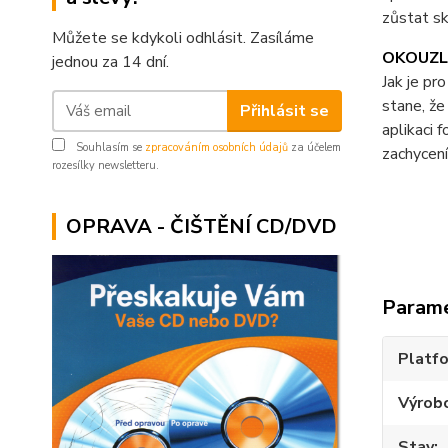
zůstat s
Můžete se kdykoli odhlásit. Zasíláme
OKOUZL
jednou za 14 dní.
Jak je pr
stane, že
Přihlásit se
aplikaci 
Souhlasím se
zpracováním osobních údajů
za účelem
zachycení
rozesílky newsletteru.
OPRAVA - ČIŠTĚNÍ CD/DVD
Param
Platf
Výrob
Stav