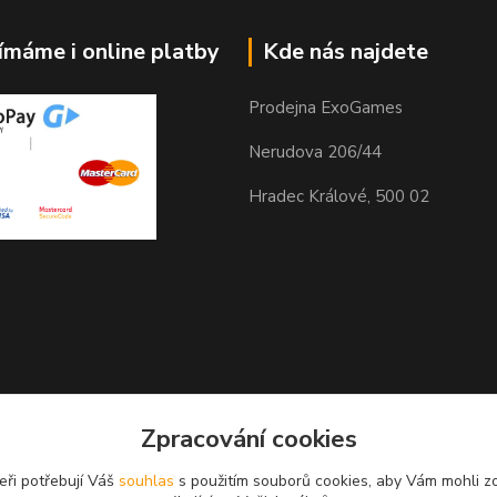
jímáme i online platby
Kde nás najdete
Prodejna ExoGames
Nerudova 206/44
Hradec Králové, 500 02
Zpracování cookies
GPS 50.2103933N, 15.8115061
eři potřebují Váš
souhlas
s použitím souborů cookies, aby Vám mohli z