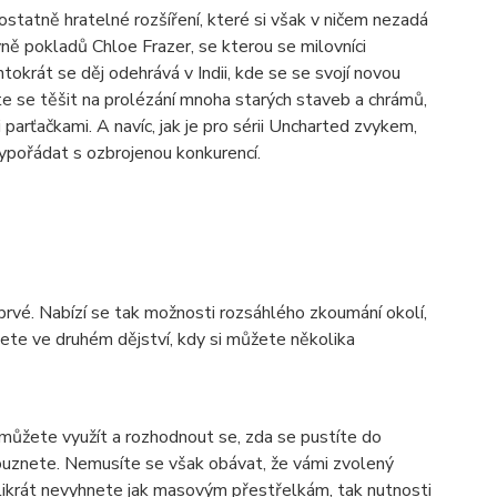
tatně hratelné rozšíření, které si však v ničem nezadá
ně pokladů Chloe Frazer, se kterou se milovníci
krát se děj odehrává v Indii, kde se se svojí novou
se těšit na prolézání mnoha starých staveb a chrámů,
parťačkami. A navíc, jak je pro sérii Uncharted zvykem,
vypořádat s ozbrojenou konkurencí.
vé. Nabízí se tak možnosti rozsáhlého zkoumání okolí,
jete ve druhém dějství, kdy si můžete několika
 můžete využít a rozhodnout se, zda se pustíte do
louznete. Nemusíte se však obávat, že vámi zvolený
olikrát nevyhnete jak masovým přestřelkám, tak nutnosti