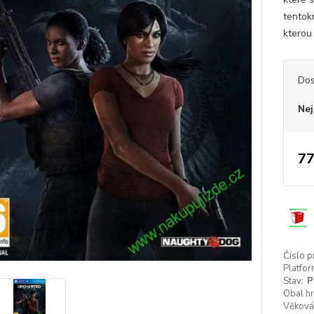
tentok
kterou
Dos
Nej
77
Číslo p
Platfor
Stav:
P
Obal hr
Věková 