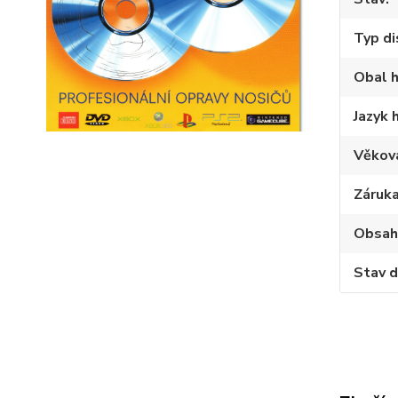
Typ di
Obal h
Jazyk 
Věkov
Záruk
Obsah
Stav d