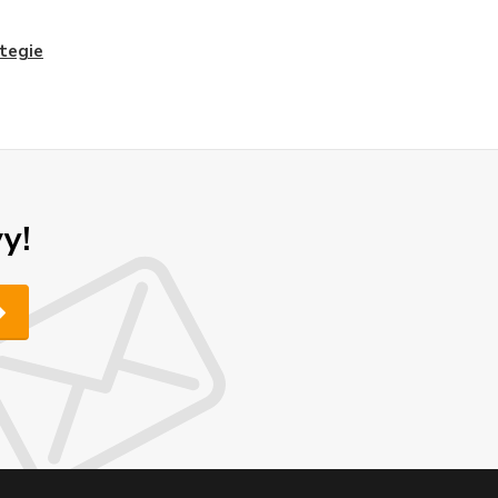
tegie
y!