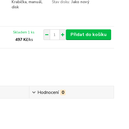
Krabička, manuál,
Stav disku:
Jako nový
disk
Skladem 1 ks
Přidat do košíku
497 Kč
/
ks
Hodnocení
0