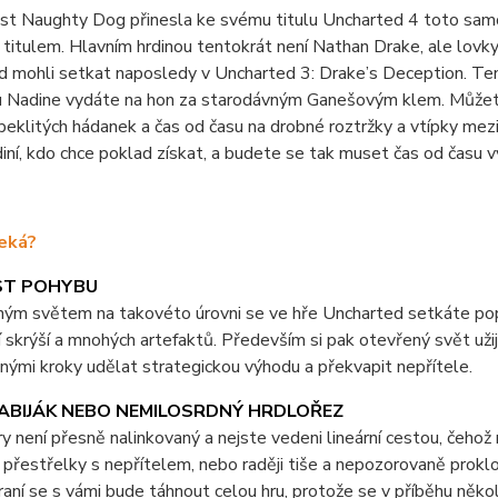
t Naughty Dog přinesla ke svému titulu Uncharted 4 toto samos
 titulem. Hlavním hrdinou tentokrát není Nathan Drake, ale lovky
 mohli setkat naposledy v Uncharted 3: Drake’s Deception. Tento
u Nadine vydáte na hon za starodávným Ganešovým klem. Můžete 
peklitých hádanek a čas od času na drobné roztržky a vtípky mezi 
diní, kdo chce poklad získat, a budete se tak muset čas od času 
eká?
T POHYBU
ým světem na takovéto úrovni se ve hře Uncharted setkáte popr
 skrýší a mnohých artefaktů. Především si pak otevřený svět uži
ými kroky udělat strategickou výhodu a překvapit nepřítele.
ZABIJÁK NEBO NEMILOSRDNÝ HRDLOŘEZ
y není přesně nalinkovaný a nejste vedeni lineární cestou, čehož
přestřelky s nepřítelem, nebo raději tiše a nepozorovaně prok
aní se s vámi bude táhnout celou hru, protože se v příběhu něk