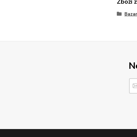
Zboží 
Bazar
N