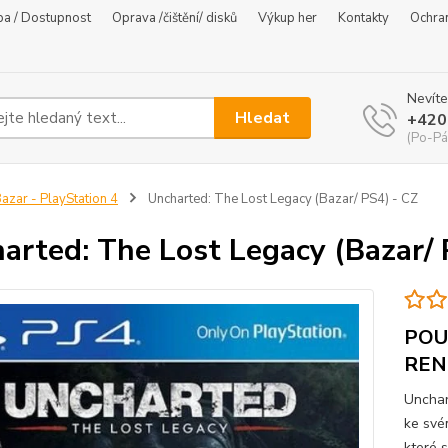
ba / Dostupnost
Oprava /čištění/ disků
Výkup her
Kontakty
Ochra
Nevíte
Hledat
+420
(Po-Pá
azar - PlayStation 4
Uncharted: The Lost Legacy (Bazar/ PS4) - CZ
arted: The Lost Legacy (Bazar/ 
POU
REN
Unchar
ke své
které 