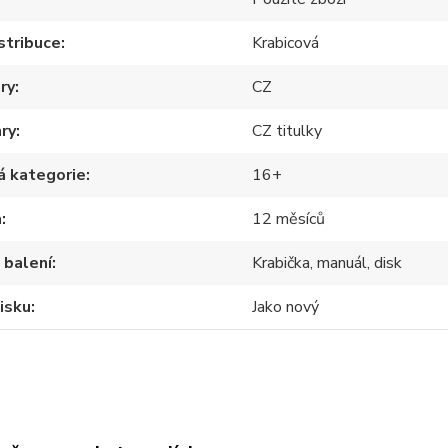
stribuce
Krabicová
ry
CZ
hry
CZ titulky
á kategorie
16+
a
12 měsíců
 balení
Krabička, manuál, disk
isku
Jako nový