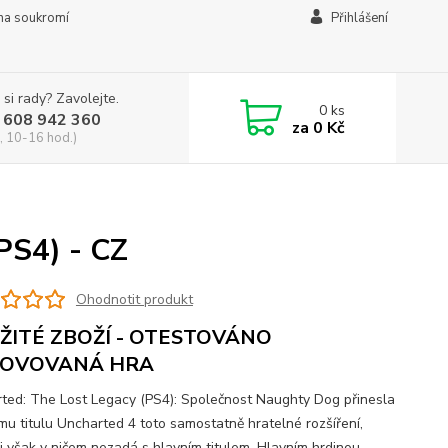
na soukromí
Přihlášení
 si rady? Zavolejte.
0
ks
 608 942 360
za
0 Kč
, 10-16 hod.)
PS4) - CZ
Ohodnotit produkt
ŽITÉ ZBOŽÍ - OTESTOVÁNO
OVOVANÁ HRA
ted: The Lost Legacy (PS4): Společnost Naughty Dog přinesla
mu titulu Uncharted 4 toto samostatně hratelné rozšíření,
si však v ničem nezadá s hlavním titulem. Hlavním hrdinou