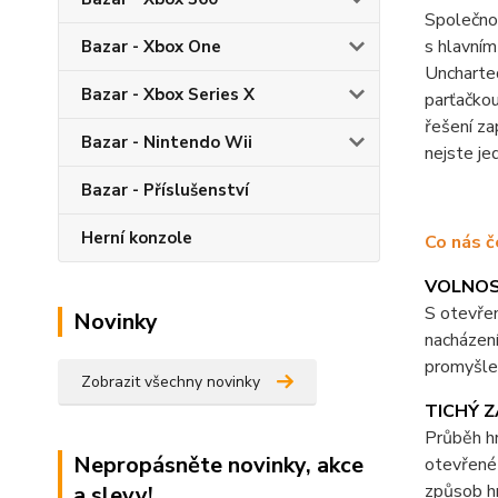
Společnos
s hlavním
Bazar - Xbox One
Uncharted
Bazar - Xbox Series X
parťačko
řešení za
Bazar - Nintendo Wii
nejste je
Bazar - Příslušenství
Herní konzole
Co nás č
VOLNOS
S otevřen
Novinky
nacházení
promyšlen
Zobrazit všechny novinky
TICHÝ 
Průběh hr
Nepropásněte novinky, akce
otevřené 
způsob hr
a slevy!