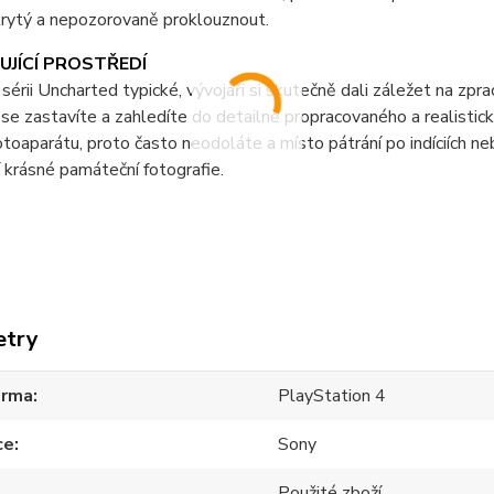
krytý a nepozorovaně proklouznout.
UJÍCÍ PROSTŘEDÍ
o sérii Uncharted typické, vývojáři si skutečně dali záležet na zp
 se zastavíte a zahledíte do detailně propracovaného a realistick
fotoaparátu, proto často neodoláte a místo pátrání po indíciích n
 krásné památeční fotografie.
etry
orma
PlayStation 4
ce
Sony
Použité zboží