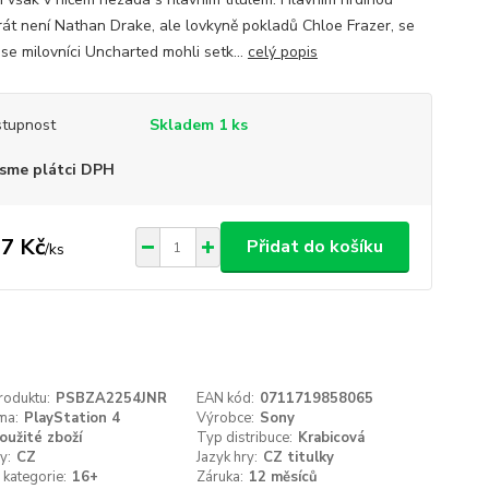
rát není Nathan Drake, ale lovkyně pokladů Chloe Frazer, se
 se milovníci Uncharted mohli setk...
celý popis
tupnost
Skladem 1 ks
sme plátci DPH
7 Kč
Přidat do košíku
/
ks
roduktu:
PSBZA2254JNR
EAN kód:
0711719858065
ma:
PlayStation 4
Výrobce:
Sony
oužité zboží
Typ distribuce:
Krabicová
y:
CZ
Jazyk hry:
CZ titulky
kategorie:
16+
Záruka:
12 měsíců