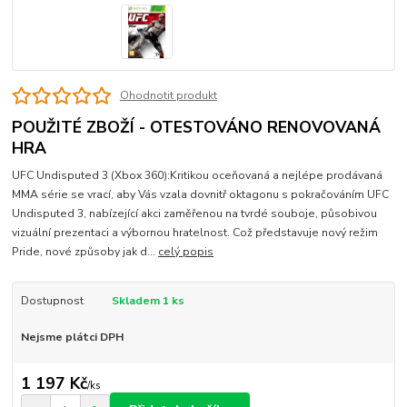
Ohodnotit produkt
POUŽITÉ ZBOŽÍ - OTESTOVÁNO RENOVOVANÁ
HRA
UFC Undisputed 3 (Xbox 360):Kritikou oceňovaná a nejlépe prodávaná
MMA série se vrací, aby Vás vzala dovnitř oktagonu s pokračováním UFC
Undisputed 3, nabízející akci zaměřenou na tvrdé souboje, působivou
vizuální prezentaci a výbornou hratelnost. Což představuje nový režim
Pride, nové způsoby jak d...
celý popis
Dostupnost
Skladem 1 ks
Nejsme plátci DPH
1 197 Kč
/
ks