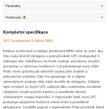
Parametry
Hodnocení
0
Kompletní specifikace
UFC Undisputed 3 (Xbox 360):
Kritikou oceňovaná a nejlépe prodávaná MMA série se vrací, aby
Vás vzala dovnitř oktagonu s pokračováním UFC Undisputed 3,
nabízející akci zaměřenou na tvrdé souboje, působivou vizuální
prezentaci a výbornou hratelnost. Což představuje nový režim
Pride, nové způsoby jak dokončit souboj přes tradiční a
jednoduché ovládání, Vám hra garantuje, že si užijete
adrenalinové souboje vždy, když vkročíte do oktagonu. Zažijete
také vzrušení ze živých UFC událostí díky znatelnému vizuálním
vylepšení, novým pozicím kamery a zavedením dlouho
očekávaných vstupů bojovníků. V neposlední řadě, nový UFC
poskytuje vylepšené možnosti online hraní a pravidelné
aktualizace. Soutěžte poprvé v legendárním Pride prostředí, které