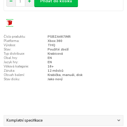
Přidat do košíku
Číslo produktu:
PSBZA467JNR
Platforma:
Xbox 360
Výrobce:
THQ
Stav:
Použité zboží
Typ distribuce:
Krabicová
Obal hry:
EN
Jazyk hry:
EN
Věková kategorie:
16+
Záruka:
12 měsíců
Obsah balení:
Krabička, manuál, disk
Stav disku:
Jako nový
Kompletní specifikace