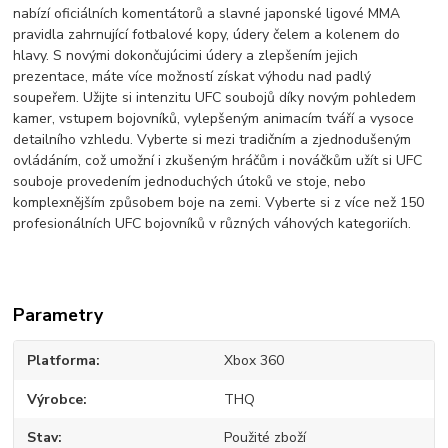
nabízí oficiálních komentátorů a slavné japonské ligové MMA
pravidla zahrnující fotbalové kopy, údery čelem a kolenem do
hlavy. S novými dokončujúcimi údery a zlepšením jejich
prezentace, máte více možností získat výhodu nad padlý
soupeřem. Užijte si intenzitu UFC soubojů díky novým pohledem
kamer, vstupem bojovníků, vylepšeným animacím tváří a vysoce
detailního vzhledu. Vyberte si mezi tradičním a zjednodušeným
ovládáním, což umožní i zkušeným hráčům i nováčkům užít si UFC
souboje provedením jednoduchých útoků ve stoje, nebo
komplexnějším způsobem boje na zemi. Vyberte si z více než 150
profesionálních UFC bojovníků v různých váhových kategoriích.
Parametry
Platforma
Xbox 360
Výrobce
THQ
Stav
Použité zboží