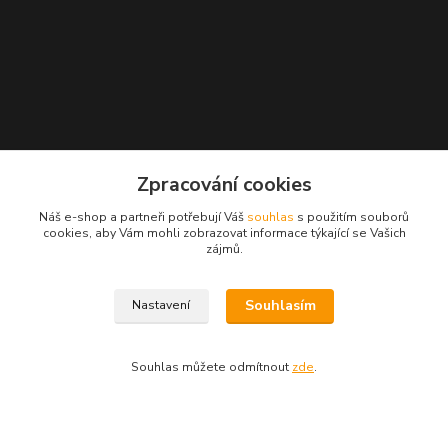
GPS 50.2103933N, 15.8115061E
Zpracování cookies
Náš e-shop a partneři potřebují Váš
souhlas
s použitím souborů
Kontakty
cookies, aby Vám mohli zobrazovat informace týkající se Vašich
zájmů.
eshop: nakupujizde
Souhlasím
Nastavení
+420 608 942 360
(Po-Pá, 10-16 hod.)
Souhlas můžete odmítnout
zde
.
info.uniexcom@email.cz