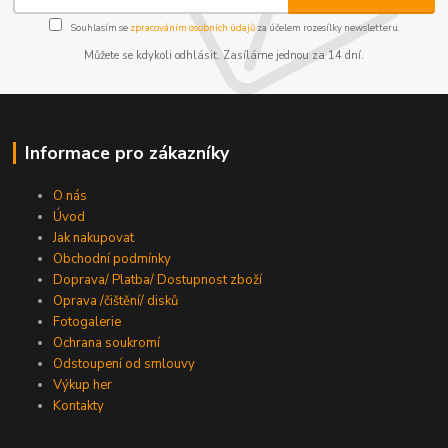
Souhlasím se
zpracováním osobních údajů
za účelem rozesílky newsletteru.
Můžete se kdykoli odhlásit. Zasíláme jednou za 14 dní.
Informace pro zákazníky
O nás
Úvod
Jak nakupovat
Obchodní podmínky
Doprava/ Platba/ Dostupnost zboží
Oprava /čištění/ disků
Fotogalerie
Ochrana soukromí
Odstoupení od smlouvy
Výkup her
Kontakty