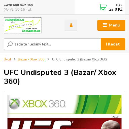
0
ks
+420 608 942 360
za
0 Kč
(Po-Pá, 10-16 hod.)
Menu
Hledat
Úvod
Bazar - Xbox 360
UFC Undisputed 3 (Bazar/ Xbox 360)
UFC Undisputed 3 (Bazar/ Xbox
360)