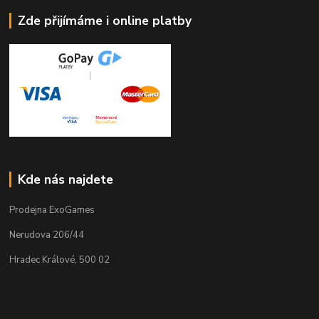
Zde přijímáme i online platby
Kde nás najdete
Prodejna ExoGames
Nerudova 206/44
Hradec Králové, 500 02