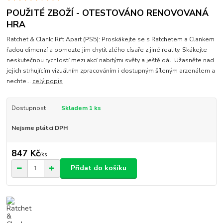
POUŽITÉ ZBOŽÍ - OTESTOVÁNO RENOVOVANÁ
HRA
Ratchet & Clank: Rift Apart (PS5): Proskákejte se s Ratchetem a Clankem
řadou dimenzí a pomozte jim chytit zlého císaře z jiné reality. Skákejte
neskutečnou rychlostí mezi akcí nabitými světy a ještě dál. Užasněte nad
jejich strhujícím vizuálním zpracováním i dostupným šíleným arzenálem a
nechte...
celý popis
Dostupnost
Skladem 1 ks
Nejsme plátci DPH
847 Kč
/
ks
Přidat do košíku