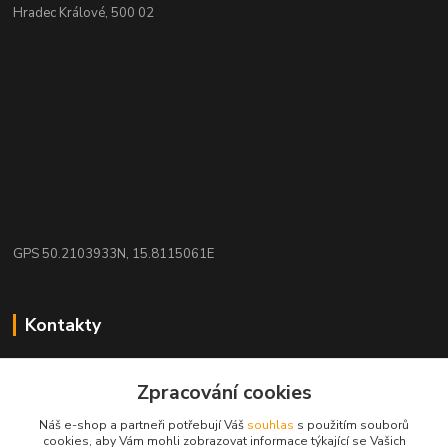
Hradec Králové, 500 02
GPS 50.2103933N, 15.8115061E
Kontakty
eshop: nakupujizde
Zpracování cookies
+420 608 942 360
Náš e-shop a partneři potřebují Váš
souhlas
s použitím souborů
(Po-Pá, 10-16 hod.)
cookies, aby Vám mohli zobrazovat informace týkající se Vašich