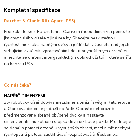
Kompletní specifikace
Ratchet & Clank: Rift Apart (PS5):
Proskákejte se s Ratchetem a Clankem řadou dimenzí a pomozte
jim chytit zlého císaře z jiné reality. Skákejte neskutečnou
rychlostí mezi akcí nabitými světy a ještě dál. Užasněte nad jejich
strhujícím vizuálním zpracováním i dostupným šíleným arzenálem
a nechte se ohromit intergalaktickým dobrodružstvím, které se řítí
na konzoli PS5.
Co nás čeká?
NAPŘÍČ DIMENZEMI
Zlý robotický císař dobývá mezidimenzionální světy a Ratchetova
a Clankova dimenze je další na řadě. Oprašte nehorázně
předimenzované zbraně oblíbené dvojky a nastavte
dimenzionálnímu kolapsu stopku dřív, než bude pozdě. Prostřílejte
se domů s pomocí arzenálu výbušných zbraní, mezi nimiž nechybí
rychlopalná pistole, zastřihávací rozprašovač či třesbomba.