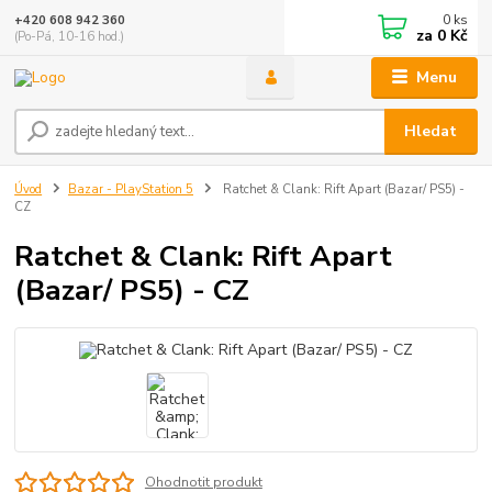
0
ks
+420 608 942 360
za
0 Kč
(Po-Pá, 10-16 hod.)
Menu
Hledat
Úvod
Bazar - PlayStation 5
Ratchet & Clank: Rift Apart (Bazar/ PS5) -
CZ
Ratchet & Clank: Rift Apart
(Bazar/ PS5) - CZ
Ohodnotit produkt