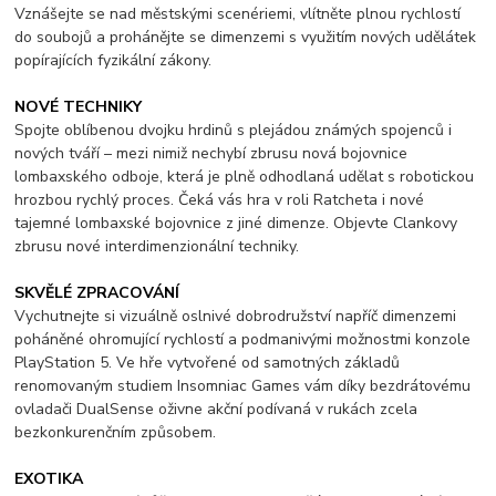
Vznášejte se nad městskými scenériemi, vlítněte plnou rychlostí
do soubojů a prohánějte se dimenzemi s využitím nových udělátek
popírajících fyzikální zákony.
NOVÉ TECHNIKY
Spojte oblíbenou dvojku hrdinů s plejádou známých spojenců i
nových tváří – mezi nimiž nechybí zbrusu nová bojovnice
lombaxského odboje, která je plně odhodlaná udělat s robotickou
hrozbou rychlý proces. Čeká vás hra v roli Ratcheta i nové
tajemné lombaxské bojovnice z jiné dimenze. Objevte Clankovy
zbrusu nové interdimenzionální techniky.
SKVĚLÉ ZPRACOVÁNÍ
Vychutnejte si vizuálně oslnivé dobrodružství napříč dimenzemi
poháněné ohromující rychlostí a podmanivými možnostmi konzole
PlayStation 5. Ve hře vytvořené od samotných základů
renomovaným studiem Insomniac Games vám díky bezdrátovému
ovladači DualSense oživne akční podívaná v rukách zcela
bezkonkurenčním způsobem.
EXOTIKA