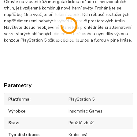
Okuste na vlastní kůži intergalaktickou rošádu dimenzionálních
trhlin, jež vzájemně kombinují nové herní světy. Prohánějte se
napříč bojišti a využijte při řešení zapeklitých rébusů roztažených
napříč dimenzemi nabytých výhod k opravě prostorových trhlin.
Navštivte dosud neobjevené planety a prohlédněte si alternativní
verze starých oblíbených dimenzí, které mohou nyní díky výkonu
konzole PlayStation 5 ožít exotickou faunou a florou v plné kráse.
Parametry
Platforma
PlayStation 5
Výrobce
Insomniac Games
Stav
Použité zboží
Typ distribuce
Krabicová