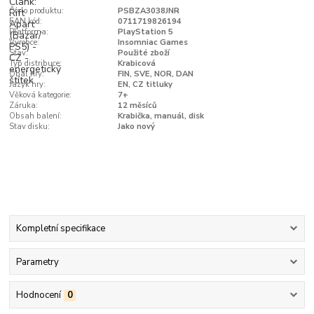
Číslo produktu:
PSBZA3038JNR
EAN kód:
0711719826194
Platforma:
PlayStation 5
Výrobce:
Insomniac Games
Stav:
Použité zboží
Typ distribuce:
Krabicová
Obal hry:
FIN, SVE, NOR, DAN
Jazyk hry:
EN, CZ titluky
Věková kategorie:
7+
Záruka:
12 měsíců
Obsah balení:
Krabička, manuál, disk
Stav disku:
Jako nový
Kompletní specifikace
Parametry
Hodnocení
0