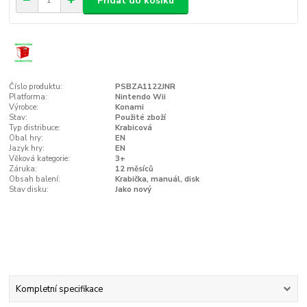
Přidat do košíku
Číslo produktu:
PSBZA1122JNR
Platforma:
Nintendo Wii
Výrobce:
Konami
Stav:
Použité zboží
Typ distribuce:
Krabicová
Obal hry:
EN
Jazyk hry:
EN
Věková kategorie:
3+
Záruka:
12 měsíců
Obsah balení:
Krabička, manuál, disk
Stav disku:
Jako nový
Kompletní specifikace