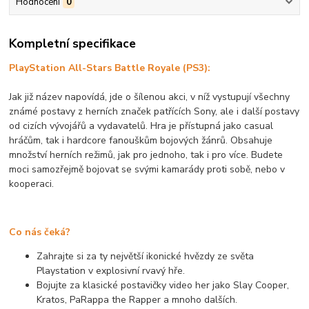
Hodnocení
0
Kompletní specifikace
PlayStation All-Stars Battle Royale (PS3):
Jak již název napovídá, jde o šílenou akci, v níž vystupují všechny
známé postavy z herních značek patřících Sony, ale i další postavy
od cizích vývojářů a vydavatelů. Hra je přístupná jako casual
hráčům, tak i hardcore fanouškům bojových žánrů. Obsahuje
množství herních režimů, jak pro jednoho, tak i pro více. Budete
moci samozřejmě bojovat se svými kamarády proti sobě, nebo v
kooperaci.
Co nás čeká?
Zahrajte si za ty největší ikonické hvězdy ze světa
Playstation v explosivní rvavý hře.
Bojujte za klasické postavičky video her jako Slay Cooper,
Kratos, PaRappa the Rapper a mnoho dalších.