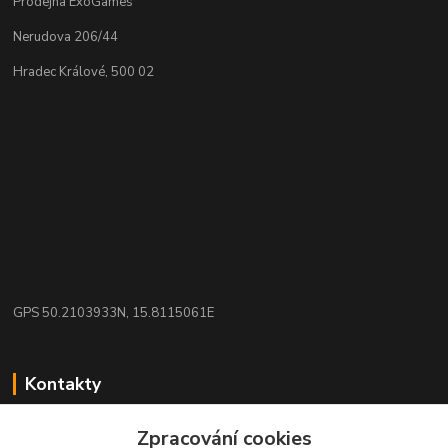
Prodejna ExoGames
Nerudova 206/44
Hradec Králové, 500 02
GPS 50.2103933N, 15.8115061E
Kontakty
eshop: nakupujizde
Zpracování cookies