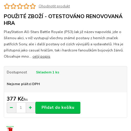
Ohodnotit produkt
POUŽITÉ ZBOŽÍ - OTESTOVÁNO RENOVOVANÁ
HRA
PlayStation All-Stars Battle Royale (PS3):Jak již název napovídá, jde o
šílenou akci, v níž vystupují všechny známé postavy z herních značek
patřících Sony, ale i další postavy od cizích vývojářů a vydavatelů. Hra je
přístupná jako casual hráčům, tak i hardcore fanouškům bojových žánrů.
Obsahuje mno...
celý popis
Dostupnost
Skladem 1 ks
Nejsme plátci DPH
377 Kč
/
ks
Přidat do košíku