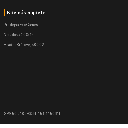
Kde nás najdete
Prodejna ExoGames
Nerudova 206/44
Hradec Králové, 500 02
GPS 50.2103933N, 15.8115061E