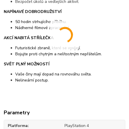
Bezpočet úkolů a vedlejších aktivit.
NAPÍNAVÉ DOBRODRUŽSTVÍ
50 hodin strhujícího příběhu.
Nádherné filmové zpracování.
AKCÍ NABITÁ STŘÍLEČKA
Futuristické zbraně, které se vyvíjejí.
Bojujte proti chytrým a nelítostným nepřátelům.
SVĚT PLNÝ MOŽNOSTÍ
Vaše činy mají dopad na rovnováhu světa.
Nelineární postup.
Parametry
Platforma
PlayStation 4