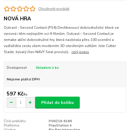
Ohodnotit produkt
NOVÁ HRA
Outcast - Second Contact (PS4):Dechberoucí dobrodružství, které se
vyrovná i těm nejlepším sci-fi filmům. Outcast – Second Contact je
remake akční dobrodružné hry, která nasbírala přes 100 ocenění a
vydláždila cestu všem moderním 3D otevřeným světům. Jste Cutter
Slade, bývalý člen NAVY Seal proslulý...
celý popis
Dostupnost
Skladem 1 ks
Nejsme plátci DPH
597 Kč
/
ks
Přidat do košíku
Číslo produktu:
PSNZ18-816R
Platforma:
PlayStation 4
Výrobce:
Big Ben Interactive