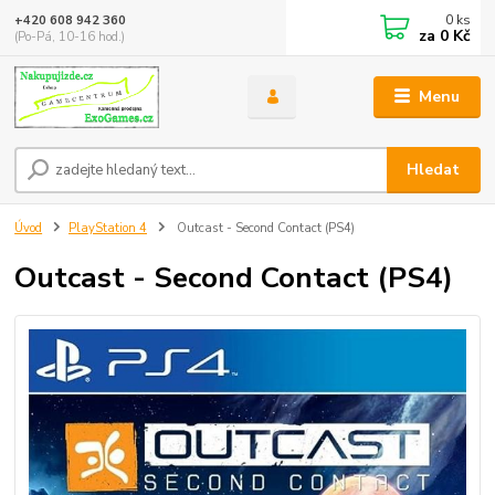
0
ks
+420 608 942 360
za
0 Kč
(Po-Pá, 10-16 hod.)
Menu
Hledat
Úvod
PlayStation 4
Outcast - Second Contact (PS4)
Outcast - Second Contact (PS4)