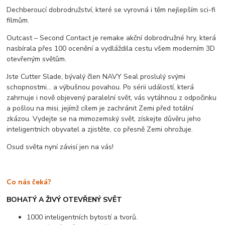
Dechberoucí dobrodružství, které se vyrovná i těm nejlepším sci-fi
filmům.
Outcast – Second Contact je remake akční dobrodružné hry, která
nasbírala přes 100 ocenění a vydláždila cestu všem moderním 3D
otevřeným světům.
Jste Cutter Slade, bývalý člen NAVY Seal proslulý svými
schopnostmi... a výbušnou povahou. Po sérii událostí, která
zahrnuje i nově objevený paralelní svět, vás vytáhnou z odpočinku
a pošlou na misi, jejímž cílem je zachránit Zemi před totální
zkázou. Vydejte se na mimozemský svět, získejte důvěru jeho
inteligentních obyvatel a zjistěte, co přesně Zemi ohrožuje.
Osud světa nyní závisí jen na vás!
Co nás čeká?
BOHATÝ A ŽIVÝ OTEVŘENÝ SVĚT
1000 inteligentních bytostí a tvorů.