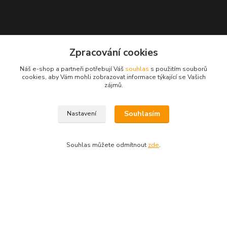
Zpracování cookies
Náš e-shop a partneři potřebují Váš
souhlas
s použitím souborů
cookies, aby Vám mohli zobrazovat informace týkající se Vašich
GPS 50.2103933N, 15.8115061E
zájmů.
Souhlasím
Nastavení
Kontakty
eshop: nakupujizde
Souhlas můžete odmítnout
zde
.
+420 608 942 360
(Po-Pá, 10-16 hod.)
info.uniexcom@email.cz