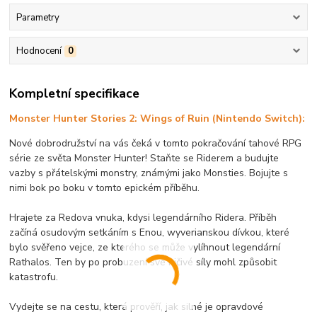
Parametry
Hodnocení
0
Kompletní specifikace
Monster Hunter Stories 2: Wings of Ruin (Nintendo Switch):
Nové dobrodružství na vás čeká v tomto pokračování tahové RPG
série ze světa Monster Hunter! Staňte se Riderem a budujte
vazby s přátelskými monstry, známými jako Monsties. Bojujte s
nimi bok po boku v tomto epickém příběhu.
Hrajete za Redova vnuka, kdysi legendárního Ridera. Příběh
začíná osudovým setkáním s Enou, wyverianskou dívkou, které
bylo svěřeno vejce, ze kterého se může vylíhnout legendární
Rathalos. Ten by po probuzení své ničivé síly mohl způsobit
katastrofu.
Vydejte se na cestu, která prověří, jak silné je opravdové