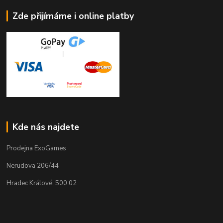
Zde přijímáme i online platby
Kde nás najdete
Prodejna ExoGames
Nerudova 206/44
Hradec Králové, 500 02