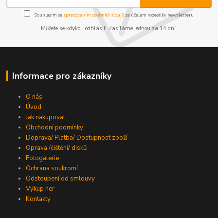
Souhlasím se
zpracováním osobních údajů
za účelem rozesílky newsletteru.
Můžete se kdykoli odhlásit. Zasíláme jednou za 14 dní.
Informace pro zákazníky
O nás
Úvod
Jak nakupovat
Obchodní podmínky
Doprava/ Platba/ Dostupnost zboží
Oprava /čištění/ disků
Fotogalerie
Ochrana soukromí
Odstoupení od smlouvy
Výkup her
Kontakty