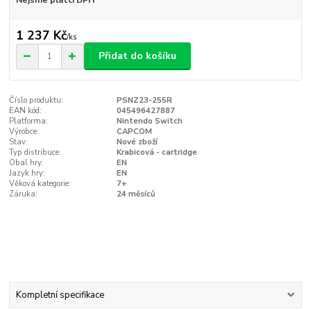
Nejsme plátci DPH
1 237 Kč
/
ks
Přidat do košíku
Číslo produktu:
PSNZ23-255R
EAN kód:
045496427887
Platforma:
Nintendo Switch
Výrobce:
CAPCOM
Stav:
Nové zboží
Typ distribuce:
Krabicová - cartridge
Obal hry:
EN
Jazyk hry:
EN
Věková kategorie:
7+
Záruka:
24 měsíců
Kompletní specifikace