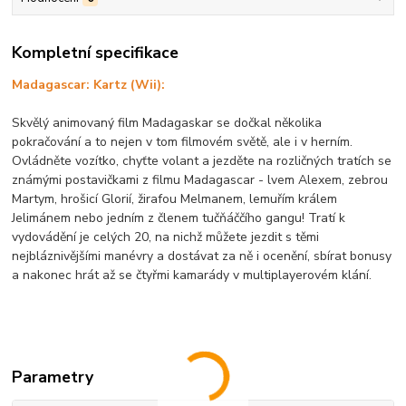
Kompletní specifikace
Madagascar: Kartz (Wii):
Skvělý animovaný film Madagaskar se dočkal několika
pokračování a to nejen v tom filmovém světě, ale i v herním.
Ovládněte vozítko, chyťte volant a jezděte na rozličných tratích se
známými postavičkami z filmu Madagascar - lvem Alexem, zebrou
Martym, hrošicí Glorií, žirafou Melmanem, lemuřím králem
Jelimánem nebo jedním z členem tučňáččího gangu! Tratí k
vydovádění je celých 20, na nichž můžete jezdit s těmi
nejbláznivějšími manévry a dostávat za ně i ocenění, sbírat bonusy
a nakonec hrát až se čtyřmi kamarády v multiplayerovém klání.
Parametry