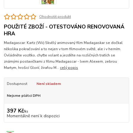
Ohodnotit produkt
POUŽITÉ ZBOŽÍ - OTESTOVÁNO RENOVOVANÁ
HRA
Madagascar: Kartz (Wii):Skvělý animovaný film Madagaskar se dočkal
několika pokračování a to nejen v tom filmovém světě, ale i v herním.
Ovládněte vozítko, chyťte volant a jezděte na rozličných tratích se
známými postavičkami z filmu Madagascar - lvem Alexem, zebrou
Martym, hrošicí Glorií, žirafou M...
celý popis
Dostupnost
Není skladem
Nejsme plátci DPH
397 Kč
/
ks
Momentálně není k dispozici