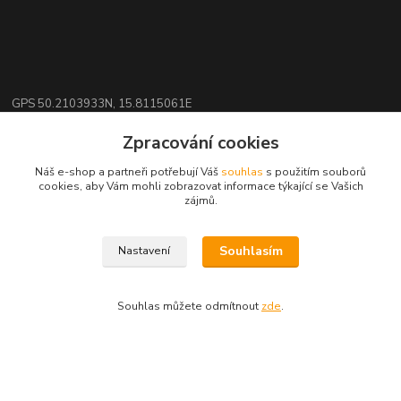
GPS 50.2103933N, 15.8115061E
Zpracování cookies
Kontakty
Náš e-shop a partneři potřebují Váš
souhlas
s použitím souborů
cookies, aby Vám mohli zobrazovat informace týkající se Vašich
zájmů.
eshop: nakupujizde
+420 608 942 360
Souhlasím
Nastavení
(Po-Pá, 10-16 hod.)
info.uniexcom@email.cz
Souhlas můžete odmítnout
zde
.