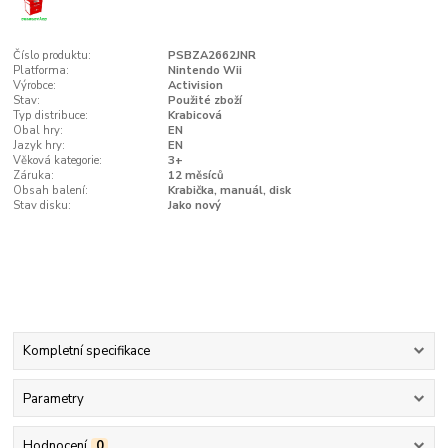
Číslo produktu:
PSBZA2662JNR
Platforma:
Nintendo Wii
Výrobce:
Activision
Stav:
Použité zboží
Typ distribuce:
Krabicová
Obal hry:
EN
Jazyk hry:
EN
Věková kategorie:
3+
Záruka:
12 měsíců
Obsah balení:
Krabička, manuál, disk
Stav disku:
Jako nový
Kompletní specifikace
Parametry
Hodnocení
0