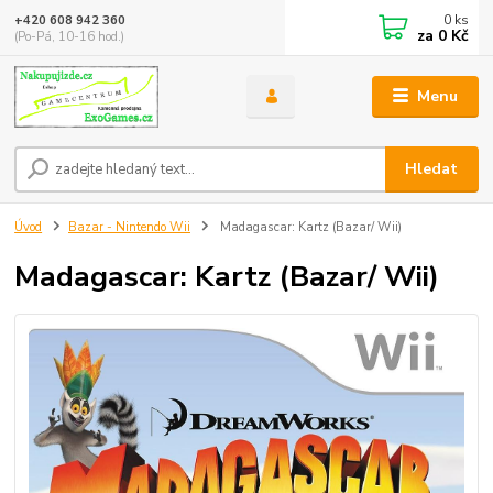
0
ks
+420 608 942 360
za
0 Kč
(Po-Pá, 10-16 hod.)
Menu
Hledat
Úvod
Bazar - Nintendo Wii
Madagascar: Kartz (Bazar/ Wii)
Madagascar: Kartz (Bazar/ Wii)