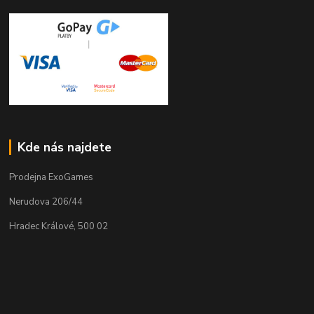
Kde nás najdete
Prodejna ExoGames
Nerudova 206/44
Hradec Králové, 500 02