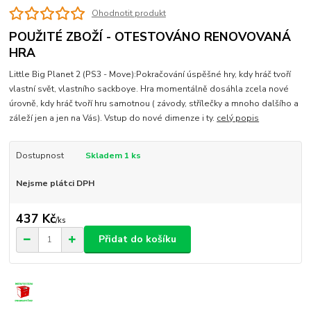
Ohodnotit produkt
POUŽITÉ ZBOŽÍ - OTESTOVÁNO RENOVOVANÁ
HRA
Little Big Planet 2 (PS3 - Move):Pokračování úspěšné hry, kdy hráč tvoří
vlastní svět, vlastního sackboye. Hra momentálně dosáhla zcela nové
úrovně, kdy hráč tvoří hru samotnou ( závody, střílečky a mnoho dalšího a
záleží jen a jen na Vás). Vstup do nové dimenze i ty.
celý popis
Dostupnost
Skladem 1 ks
Nejsme plátci DPH
437 Kč
/
ks
Přidat do košíku