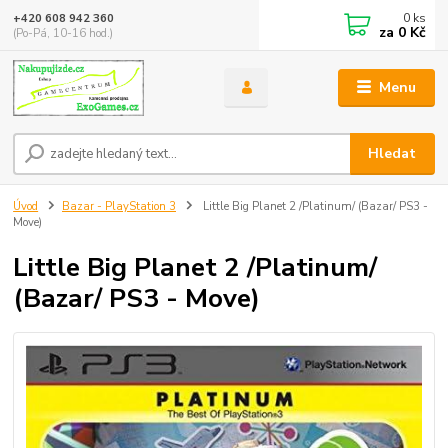
0
ks
+420 608 942 360
za
0 Kč
(Po-Pá, 10-16 hod.)
Menu
Hledat
Úvod
Bazar - PlayStation 3
Little Big Planet 2 /Platinum/ (Bazar/ PS3 -
Move)
Little Big Planet 2 /Platinum/
(Bazar/ PS3 - Move)