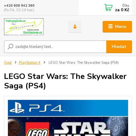
0
ks
+420 608 942 360
za
0 Kč
(Po-Pá, 10-16 hod.)
Menu
Hledat
Úvod
PlayStation 4
LEGO Star Wars: The Skywalker Saga (PS4)
LEGO Star Wars: The Skywalker
Saga (PS4)