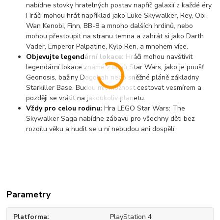
nabídne stovky hratelných postav napříč galaxií z každé éry.
Hráči mohou hrát například jako Luke Skywalker, Rey, Obi-
Wan Kenobi, Finn, BB-8 a mnoho dalších hrdinů, nebo
mohou přestoupit na stranu temna a zahrát si jako Darth
Vader, Emperor Palpatine, Kylo Ren, a mnohem více.
Objevujte legendární lokace:
Hráči mohou navštívit
legendární lokace známé z filmů Star Wars, jako je poušť
Geonosis, bažiny Dagobah nebo sněžné pláně základny
Starkiller Base. Budou mít možnost cestovat vesmírem a
později se vrátit na jakoukoliv planetu.
Vždy pro celou rodinu:
Hra LEGO Star Wars: The
Skywalker Saga nabídne zábavu pro všechny děti bez
rozdílu věku a nudit se u ní nebudou ani dospělí.
Parametry
Platforma
PlayStation 4