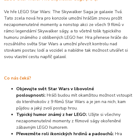
Ve hře LEGO Star Wars: The Skywalker Saga je galaxie Tvá.
Tato zcela nová hra pro konzole umožní hráčům znovu prožít
nezapomenutelné momenty a nonstop akci ze všech 9 filmů v
rámci legendární Skywalker ságy, a to včetně tolik typického
humoru známého z oblíbených LEGO her. Hra přenese hráče do
rozsáhlého světa Star Wars a umožní převzít kontrolu nad
stovkami postav, lodí a vozidel a nabídne tak možnost utvářet si
svou vlastní cestu napříč galaxií.
Co nás čeká?
Objevujte svět Star Wars v libovolné
posloupnosti:
Hráči budou mít okamžitou možnost vstoupit
do kteréhokoliv z 9 filmů Star Wars a je jen na nich, kam
půjdou a jaký zvolí postup hrou.
Typický humor známý z her LEGO:
Užijte si všechny
nezapomenutelné momenty z filmové ságy okořeněné
zábavným LEGO humorem.
Převezměte roli ikonických hrdinů a padouchů:
Hra