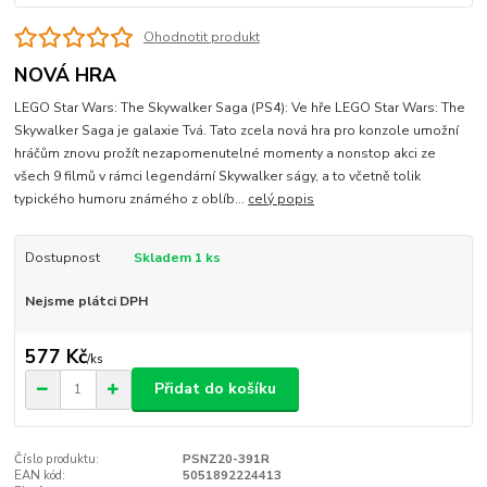
Ohodnotit produkt
NOVÁ HRA
LEGO Star Wars: The Skywalker Saga (PS4): Ve hře LEGO Star Wars: The
Skywalker Saga je galaxie Tvá. Tato zcela nová hra pro konzole umožní
hráčům znovu prožít nezapomenutelné momenty a nonstop akci ze
všech 9 filmů v rámci legendární Skywalker ságy, a to včetně tolik
typického humoru známého z oblíb...
celý popis
Dostupnost
Skladem 1 ks
Nejsme plátci DPH
577 Kč
/
ks
Přidat do košíku
Číslo produktu:
PSNZ20-391R
EAN kód:
5051892224413