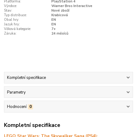
Platforma:
PlayStation 4
Výrobce:
Warner Bros Interactive
Stav:
Nové zboží
Typ distribuce:
Krabicová
Obal hry:
EN
Jazyk hry:
EN
Věková kategorie:
7+
Záruka:
24 měsíců
Kompletní specifikace
Parametry
Hodnocení
0
Kompletní specifikace
LEGO Star Wars: The Skywalker Saga (PS4):