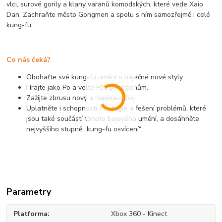
vlci, surové gorily a klany varanů komodských, které vede Xaio
Dan. Zachraňte město Gongmen a spolu s ním samozřejmě i celé
kung-fu.
Co nás čeká?
Obohaťte své kung-fu umění o báječné nové styly.
Hrajte jako Po a velte Pěti postrachům.
Zažijte zbrusu nový a napínavý boj.
Uplatněte i schopnosti strategie a řešení problémů, které
jsou také součástí tohoto bojového umění, a dosáhněte
nejvyššího stupně „kung-fu osvícení“.
Parametry
Platforma
Xbox 360 - Kinect