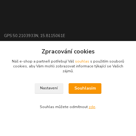
GPS 50.2103933N, 15.8115061E
Zpracování cookies
Kontakty
Náš e-shop a partneři potřebují Váš
souhlas
s použitím souborů
cookies, aby Vám mohli zobrazovat informace týkající se Vašich
eshop: nakupujizde
zájmů.
+420 608 942 360
Souhlasím
Nastavení
(Po-Pá, 10-16 hod.)
info.uniexcom@email.cz
Souhlas můžete odmítnout
zde
.