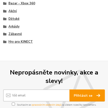
Bazar - Xbox 360
Akční
Dětské
Arkády
Zábavné
Hry pro KINECT
Nepropásněte novinky, akce a
slevy!
Přihlásit se
Souhlasím se
zpracováním osobních údajů
za účelem rozesílky newsletteru.