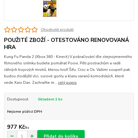
Ohodnotit produkt
POUŽITÉ ZBOŽÍ - OTESTOVÁNO RENOVOVANÁ
HRA
Kung Fu Panda 2 (Xbox 360 - Kinect):V pokračování dle stejnojmenného
filmového snímku budete pomáhat Poovi, Pěti postrachům a radě
ctěných bojových mistrů, kterou tvoří Šifu, Croc a Ox. Vašimi soupeři pak
budou zlodějští vlci, surové gorily a klany varanů komodských, které
vede Xaio Dan. Zachraňte m...
celý popis
Dostupnost
Skladem 1 ks
Nejsme plátci DPH
977 Kč
/
ks
Přidat do košíku