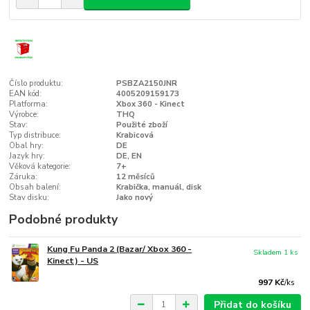
Číslo produktu:
PSBZA2150JNR
EAN kód:
4005209159173
Platforma:
Xbox 360 - Kinect
Výrobce:
THQ
Stav:
Použité zboží
Typ distribuce:
Krabicová
Obal hry:
DE
Jazyk hry:
DE, EN
Věková kategorie:
7+
Záruka:
12 měsíců
Obsah balení:
Krabička, manuál, disk
Stav disku:
Jako nový
Podobné produkty
Kung Fu Panda 2 (Bazar/ Xbox 360 -
Skladem 1 ks
Kinect) - US
997 Kč
/
ks
Přidat do košíku