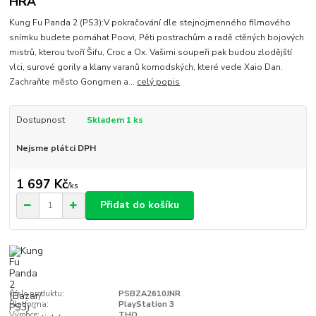
HRA
Kung Fu Panda 2 (PS3):V pokračování dle stejnojmenného filmového
snímku budete pomáhat Poovi, Pěti postrachům a radě ctěných bojových
mistrů, kterou tvoří Šifu, Croc a Ox. Vašimi soupeři pak budou zlodějští
vlci, surové gorily a klany varanů komodských, které vede Xaio Dan.
Zachraňte město Gongmen a...
celý popis
Dostupnost
Skladem 1 ks
Nejsme plátci DPH
1 697 Kč
/
ks
Přidat do košíku
Číslo produktu:
PSBZA2610JNR
Platforma:
PlayStation 3
Výrobce:
THQ