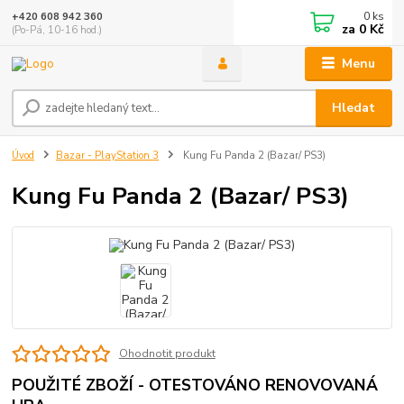
0
ks
+420 608 942 360
za
0 Kč
(Po-Pá, 10-16 hod.)
Menu
Hledat
Úvod
Bazar - PlayStation 3
Kung Fu Panda 2 (Bazar/ PS3)
Kung Fu Panda 2 (Bazar/ PS3)
Ohodnotit produkt
POUŽITÉ ZBOŽÍ - OTESTOVÁNO RENOVOVANÁ