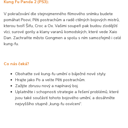
Kung Fu Panda 2 (PS3):
V pokračování dle stejnojmenného filmového snímku budete
pomáhat Poovi, Pěti postrachům a radě ctěných bojových mistrů,
kterou tvoří Šifu, Croc a Ox. Vašimi soupeři pak budou zlodějští
vlci, surové gorily a klany varanů komodských, které vede Xaio
Dan. Zachraňte město Gongmen a spolu s ním samozřejmě i celé
kung-fu.
Co nás čeká?
Obohaťte své kung-fu umění o báječné nové styly.
Hrajte jako Po a velte Pěti postrachům.
Zažijte zbrusu nový a napínavý boj.
Uplatněte i schopnosti strategie a řešení problémů, které
jsou také součástí tohoto bojového umění, a dosáhněte
nejvyššího stupně „kung-fu osvícení“.