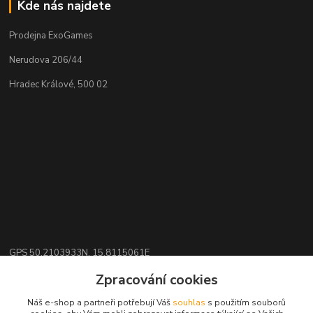
Kde nás najdete
Prodejna ExoGames
Nerudova 206/44
Hradec Králové, 500 02
GPS 50.2103933N, 15.8115061E
Zpracování cookies
Kontakty
Náš e-shop a partneři potřebují Váš
souhlas
s použitím souborů