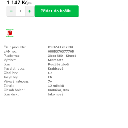
1 147 Kč
/
ks
Přidat do košíku
Číslo produktu:
PSBZA1287JNR
EAN kód:
0885370377705
Platforma:
Xbox 360 - Kinect
Výrobce:
Microsoft
Stav:
Použité zboží
Typ distribuce:
Krabicová
Obal hry:
CZ
Jazyk hry:
EN
Věková kategorie:
7+
Záruka:
12 měsíců
Obsah balení:
Krabička, disk
Stav disku:
Jako nový