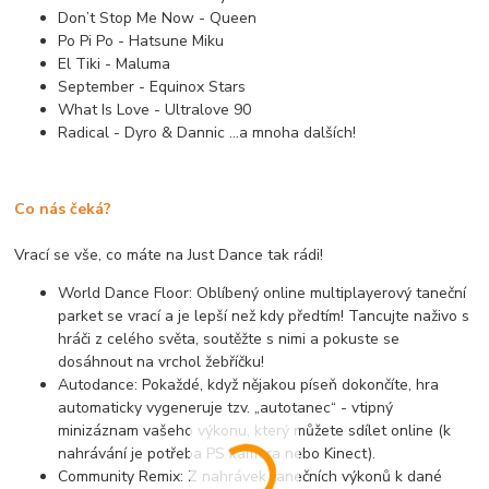
Don’t Stop Me Now - Queen
Po Pi Po - Hatsune Miku
El Tiki - Maluma
September - Equinox Stars
What Is Love - Ultralove 90
Radical - Dyro & Dannic …a mnoha dalších!
Co nás čeká?
Vrací se vše, co máte na Just Dance tak rádi!
World Dance Floor: Oblíbený online multiplayerový taneční
parket se vrací a je lepší než kdy předtím! Tancujte naživo s
hráči z celého světa, soutěžte s nimi a pokuste se
dosáhnout na vrchol žebříčku!
Autodance: Pokaždé, když nějakou píseň dokončíte, hra
automaticky vygeneruje tzv. „autotanec“ - vtipný
minizáznam vašeho výkonu, který můžete sdílet online (k
nahrávání je potřeba PS kamera nebo Kinect).
Community Remix: Z nahrávek tanečních výkonů k dané