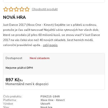
Ohodnotit produkt
NOVÁ HRA
Just Dance 2017 (Xbox One - Kinect):Sejděte se s přáteli a rodinou,
protože je čas začít tancovat! Největší série rytmových her všech dob,
které se prodalo již přes 60 milionů kusů, se znovu vrací! V Just Dance
2017 na vás čeká více než 40 nových skladeb, šest herních módů,
celoroční pravidelné upda...
celý popis
Dostupnost
Není skladem
Nejsme plátci DPH
897 Kč
/
ks
Momentálně není k dispozici
Číslo produktu:
PSNZ15-184R
Platforma:
Xbox One - Kinect
Výrobce:
Ubisoft
Stav:
Nová hra