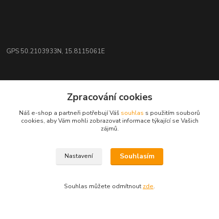
GPS 50.2103933N, 15.8115061E
Kontakty
Zpracování cookies
eshop: nakupujizde
Náš e-shop a partneři potřebují Váš
souhlas
s použitím souborů
cookies, aby Vám mohli zobrazovat informace týkající se Vašich
zájmů.
+420 608 942 360
(Po-Pá, 10-16 hod.)
Souhlasím
Nastavení
info.uniexcom@email.cz
Souhlas můžete odmítnout
zde
.
Vytvořeno na
Eshop-rychle.cz