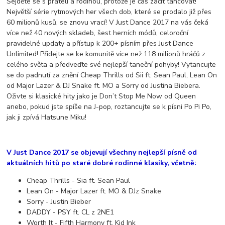
Sejděte se s přáteli a rodinou, protože je čas začít tancovat!
Největší série rytmových her všech dob, které se prodalo již přes
60 milionů kusů, se znovu vrací! V Just Dance 2017 na vás čeká
více než 40 nových skladeb, šest herních módů, celoroční
pravidelné updaty a přístup k 200+ písním přes Just Dance
Unlimited! Přidejte se ke komunitě více než 118 milionů hráčů z
celého světa a předveďte své nejlepší taneční pohyby! Vytancujte
se do padnutí za znění Cheap Thrills od Sii ft. Sean Paul, Lean On
od Major Lazer & DJ Snake ft. MO a Sorry od Justina Biebera.
Oživte si klasické hity jako je Don’t Stop Me Now od Queen
anebo, pokud jste spíše na J-pop, roztancujte se k písni Po Pi Po,
jak ji zpívá Hatsune Miku!
V Just Dance 2017 se objevují všechny nejlepší písně od
aktuálních hitů po staré dobré rodinné klasiky, včetně:
Cheap Thrills - Sia ft. Sean Paul
Lean On - Major Lazer ft. MO & DJz Snake
Sorry - Justin Bieber
DADDY - PSY ft. CL z 2NE1
Worth It - Fifth Harmony ft. Kid Ink