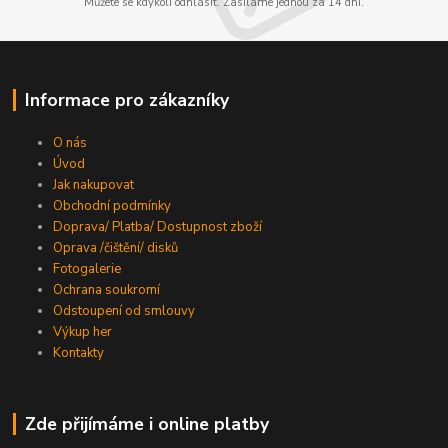
Můžete se kdykoli odhlásit. Zasíláme jednou za 14 dní.
Informace pro zákazníky
O nás
Úvod
Jak nakupovat
Obchodní podmínky
Doprava/ Platba/ Dostupnost zboží
Oprava /čištění/ disků
Fotogalerie
Ochrana soukromí
Odstoupení od smlouvy
Výkup her
Kontakty
Zde přijímáme i online platby