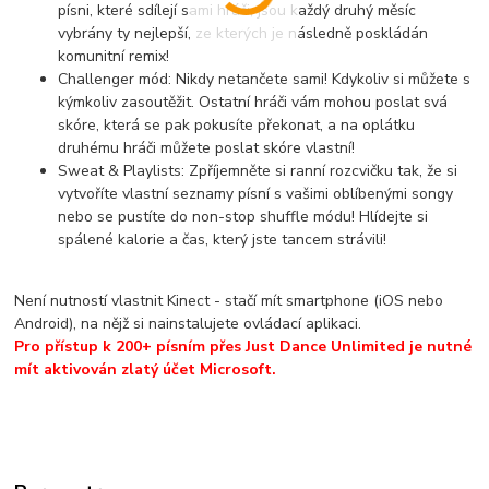
písni, které sdílejí sami hráči, jsou každý druhý měsíc
vybrány ty nejlepší, ze kterých je následně poskládán
komunitní remix!
Challenger mód: Nikdy netančete sami! Kdykoliv si můžete s
kýmkoliv zasoutěžit. Ostatní hráči vám mohou poslat svá
skóre, která se pak pokusíte překonat, a na oplátku
druhému hráči můžete poslat skóre vlastní!
Sweat & Playlists: Zpříjemněte si ranní rozcvičku tak, že si
vytvoříte vlastní seznamy písní s vašimi oblíbenými songy
nebo se pustíte do non-stop shuffle módu! Hlídejte si
spálené kalorie a čas, který jste tancem strávili!
Není nutností vlastnit Kinect - stačí mít smartphone (iOS nebo
Android), na nějž si nainstalujete ovládací aplikaci.
Pro přístup k 200+ písním přes Just Dance Unlimited je nutné
mít aktivován zlatý účet Microsoft.