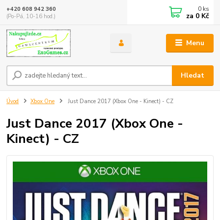
0
ks
+420 608 942 360
za
0 Kč
(Po-Pá, 10-16 hod.)
Menu
Hledat
Úvod
Xbox One
Just Dance 2017 (Xbox One - Kinect) - CZ
Just Dance 2017 (Xbox One -
Kinect) - CZ