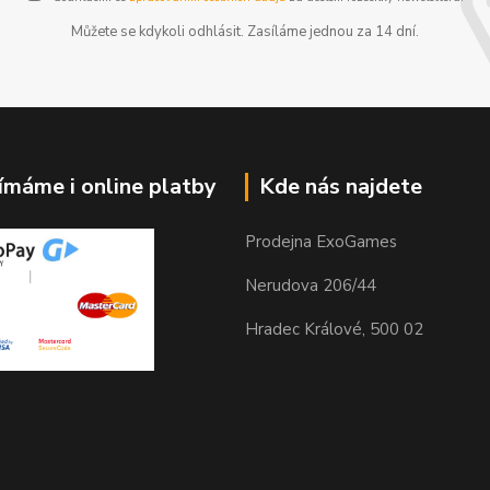
Můžete se kdykoli odhlásit. Zasíláme jednou za 14 dní.
jímáme i online platby
Kde nás najdete
Prodejna ExoGames
Nerudova 206/44
Hradec Králové, 500 02