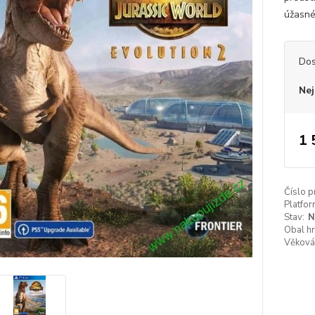
úžasné 
Dos
Nej
1 
Číslo p
Platfor
Stav:
N
Obal hr
Věková 