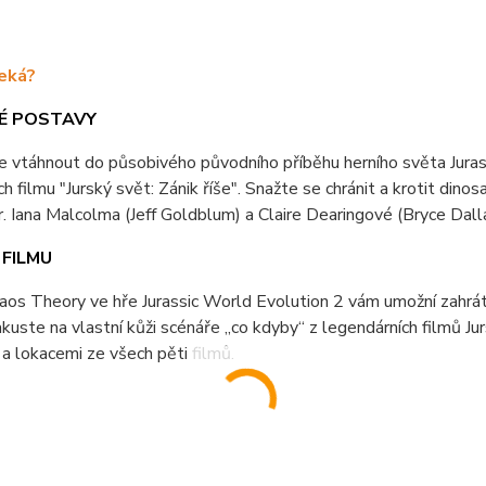
eká?
KÉ POSTAVY
e vtáhnout do působivého původního příběhu herního světa Jura
h filmu "Jurský svět: Zánik říše". Snažte se chránit a krotit dinos
. Iana Malcolma (Jeff Goldblum) a Claire Dearingové (Bryce Dal
 FILMU
os Theory ve hře Jurassic World Evolution 2 vám umožní zahrát 
akuste na vlastní kůži scénáře „co kdyby“ z legendárních filmů Ju
a lokacemi ze všech pěti filmů.