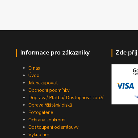
Informace pro zákazníky
Zde při
O nás
Úvod
Jak nakupovat
Obchodní podmínky
Doprava/ Platba/ Dostupnost zboží
Oprava /čištění/ disků
Fotogalerie
Ochrana soukromí
Odstoupení od smlouvy
Výkup her