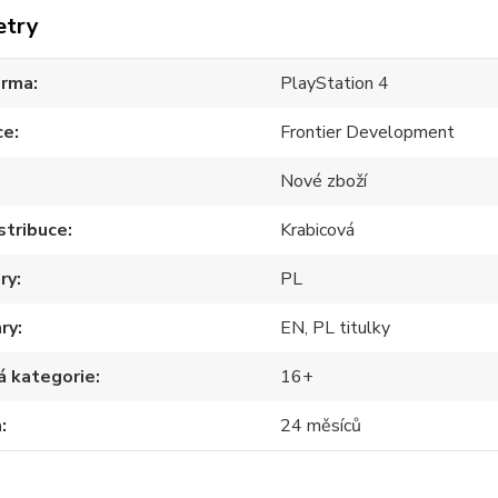
etry
orma
PlayStation 4
ce
Frontier Development
Nové zboží
stribuce
Krabicová
ry
PL
hry
EN, PL titulky
á kategorie
16+
a
24 měsíců