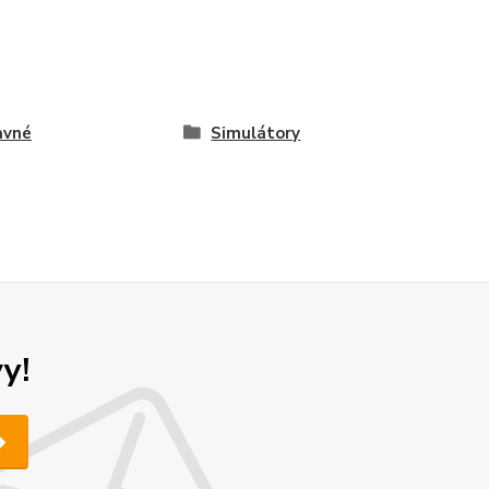
avné
Simulátory
y!