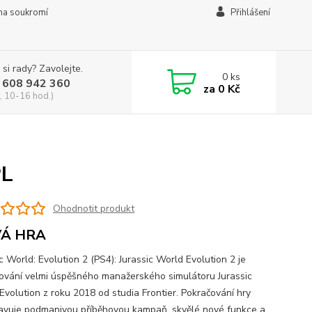
na soukromí
Přihlášení
 si rady? Zavolejte.
0
ks
 608 942 360
za
0 Kč
, 10-16 hod.)
PL
Ohodnotit produkt
Á HRA
c World: Evolution 2 (PS4): Jurassic World Evolution 2 je
ování velmi úspěšného manažerského simulátoru Jurassic
Evolution z roku 2018 od studia Frontier. Pokračování hry
avuje podmanivou příběhovou kampaň, skvělé nové funkce a