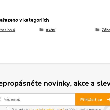
zařazeno v kategoriích
tation 4
Akční
Záb
epropásněte novinky, akce a slev
Přihlásit se
Souhlasím se
zpracováním osobních údajů
za účelem rozesílky newsletteru.