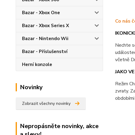
Bazar - Xbox One
Co nás č
Bazar - Xbox Series X
IKONIC
Bazar - Nintendo Wii
Nechte s
Bazar - Příslušenství
událostec
včetně Dr
Herní konzole
JAKO VE
Režim Cha
Novinky
zvraty. Z
obdobími 
Zobrazit všechny novinky
Nepropásněte novinky, akce
a slevy!