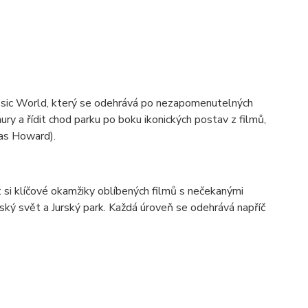
ssic World, který se odehrává po nezapomenutelných
aury a řídit chod parku po boku ikonických postav z filmů,
las Howard).
si klíčové okamžiky oblíbených filmů s nečekanými
rský svět a Jurský park. Každá úroveň se odehrává napříč