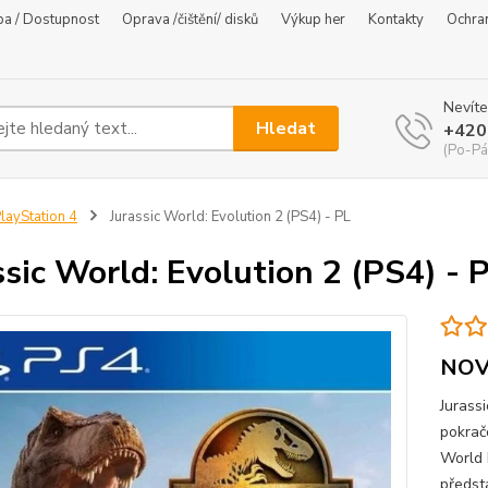
ba / Dostupnost
Oprava /čištění/ disků
Výkup her
Kontakty
Ochra
Nevíte
Hledat
+420
(Po-Pá
layStation 4
Jurassic World: Evolution 2 (PS4) - PL
ssic World: Evolution 2 (PS4) - 
NOV
Jurassi
pokrač
World 
předst