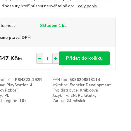
dinosaury, kteří působí neuvěřitelně opr...
celý popis
tupnost
Skladem 1 ks
sme plátci DPH
547 Kč
Přidat do košíku
/
ks
roduktu:
PSNZ23-192R
EAN kód:
5056208813114
ma:
PlayStation 4
Výrobce:
Frontier Development
ové zboží
Typ distribuce:
Krabicová
y:
PL
Jazyk hry:
EN, PL titulky
kategorie:
16+
Záruka:
24 měsíců