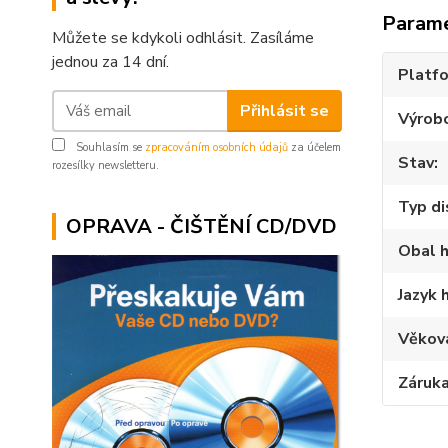
Param
Můžete se kdykoli odhlásit. Zasíláme
jednou za 14 dní.
Platf
Přihlásit se
Výrob
Souhlasím se
zpracováním osobních údajů
za účelem
Stav
rozesílky newsletteru.
Typ di
OPRAVA - ČIŠTĚNÍ CD/DVD
Obal h
Jazyk 
Věkov
Záruk