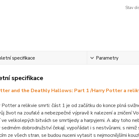
Stav di
etní specifikace
Parametry
tní specifikace
tter and the Deathly Hallows: Part 1 /Harry Potter a relikvi
 Potter a relikvie smrti: část 1 je od začátku do konce plná svižn
svůj život na zoufalé a nebezpečné výpravě k nalezení a zničení V
í ve velkolepých bitvách se smrtijedy a harpyjemi. A aby toho n
 sedmém dobrodružství čekají, vypořádat i s nestvůrami, s nimiž 
ícím ze všech stran, se budou nuceni vytasit s nejmocnějšími kou