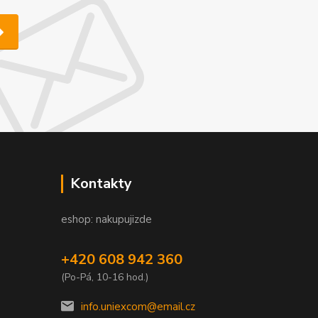
Kontakty
eshop: nakupujizde
+420 608 942 360
(Po-Pá, 10-16 hod.)
info.uniexcom@email.cz