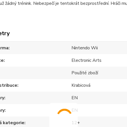
 už žádný trénink. Nebezpečí je tentokrát bezprostřední. Hráči mus
etry
orma
Nintendo Wii
ce
Electronic Arts
Použité zboží
stribuce
Krabicová
ry
EN
hry
EN
á kategorie
12+