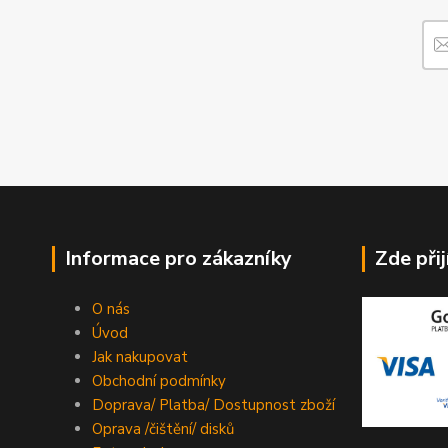
Informace pro zákazníky
Zde při
O nás
Úvod
Jak nakupovat
Obchodní podmínky
Doprava/ Platba/ Dostupnost zboží
Oprava /čištění/ disků