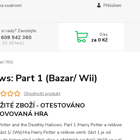
na soukromí
Přihlášení
 si rady? Zavolejte.
0
ks
 608 942 360
za
0 Kč
, 10-16 hod.)
r/ Wii)
s: Part 1 (Bazar/ Wii)
Ohodnotit produkt
ŽITÉ ZBOŽÍ - OTESTOVÁNO
OVOVANÁ HRA
otter and the Deathly Hallows: Part 1 /Harry Potter a relikvie
část 1/ (Wii):Hra Harry Potter a relikvie smrti: část 1 je od
u do konce plná svižné akce a efektních soubojů. Hráči se v ní