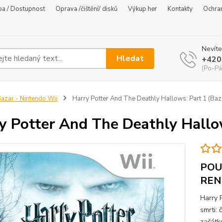
ba / Dostupnost
Oprava /čištění/ disků
Výkup her
Kontakty
Ochra
Nevíte
Hledat
+420
(Po-Pá
azar - Nintendo Wii
Harry Potter And The Deathly Hallows: Part 1 (Baza
y Potter And The Deathly Hallow
POU
REN
Harry P
smrti: 
začátk