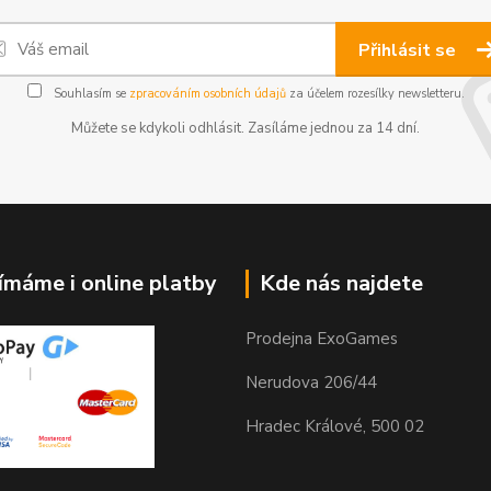
Přihlásit se
Souhlasím se
zpracováním osobních údajů
za účelem rozesílky newsletteru.
Můžete se kdykoli odhlásit. Zasíláme jednou za 14 dní.
jímáme i online platby
Kde nás najdete
Prodejna ExoGames
Nerudova 206/44
Hradec Králové, 500 02