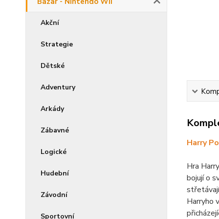
Bazar - Nintendo Wii
Akční
Strategie
Dětské
Adventury
Kompl
Arkády
Komple
Zábavné
Harry Po
Logické
Hra Harry
Hudební
bojují o 
střetávaj
Závodní
Harryho v
přicházej
Sportovní