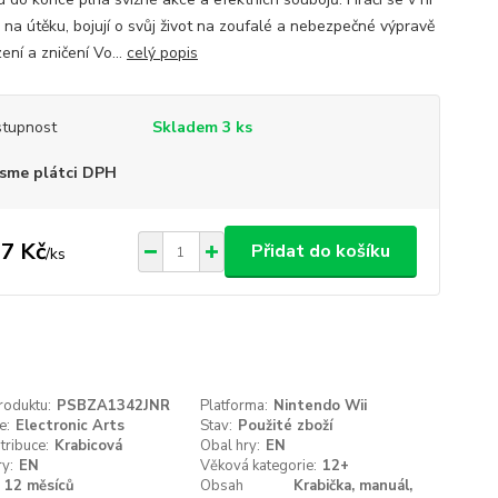
 na útěku, bojují o svůj život na zoufalé a nebezpečné výpravě
ení a zničení Vo...
celý popis
tupnost
Skladem 3 ks
sme plátci DPH
7 Kč
Přidat do košíku
/
ks
roduktu:
PSBZA1342JNR
Platforma:
Nintendo Wii
e:
Electronic Arts
Stav:
Použité zboží
tribuce:
Krabicová
Obal hry:
EN
ry:
EN
Věková kategorie:
12+
12 měsíců
Obsah
Krabička, manuál,