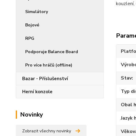
kouzlení,
Simulátory
Bojové
Param
RPG
Platf
Podporuje Balance Board
Výrob
Pro více hráčů (offline)
Stav
Bazar - Příslušenství
Typ di
Herní konzole
Obal h
Novinky
Jazyk 
Zobrazit všechny novinky
Věkov