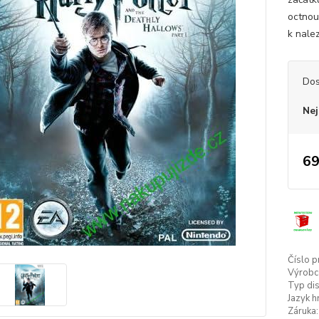
octnou
k nalez
Dos
Nej
69
Číslo p
Výrobc
Typ dis
Jazyk h
Záruka: