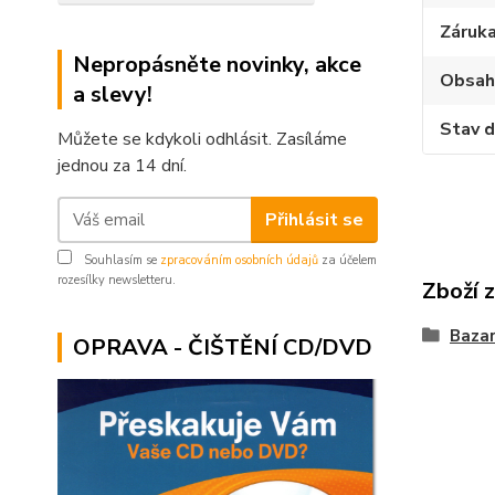
Záruk
Nepropásněte novinky, akce
Obsah
a slevy!
Stav d
Můžete se kdykoli odhlásit. Zasíláme
jednou za 14 dní.
Přihlásit se
Souhlasím se
zpracováním osobních údajů
za účelem
rozesílky newsletteru.
Zboží 
Bazar
OPRAVA - ČIŠTĚNÍ CD/DVD