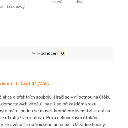
balení:
disk
sku:
Jako nový
Hodnocení
0
e smrti: část 1/ (Wii):
é akce a efektních soubojů. Hráči se v ní octnou na útěku,
oldemortových viteálů, na níž se při každém kroku
ebylo málo, budou se muset kromě protivenství, která na
se utkali již v minulosti. Proti nekonečným útokům,
zly ze svého čarodějnického arzenálu. Už žádné hodiny