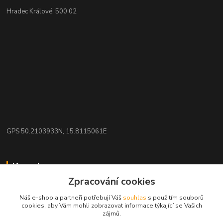
Hradec Králové, 500 02
GPS 50.2103933N, 15.8115061E
Kontakty
Zpracování cookies
eshop: nakupujizde
Náš e-shop a partneři potřebují Váš
souhlas
s použitím souborů
cookies, aby Vám mohli zobrazovat informace týkající se Vašich
+420 608 942 360
zájmů.