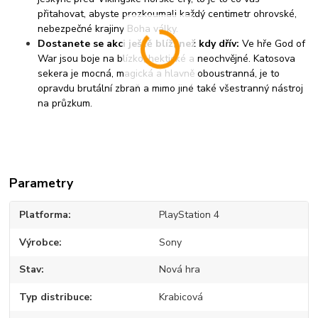
přitahovat, abyste prozkoumali každý centimetr ohrovské,
nebezpečné krajiny Boha války.
Dostanete se akci ještě blíž, než kdy dřív:
Ve hře God of
War jsou boje na blízko, hektické a neochvějné. Katosova
sekera je mocná, magická a hlavně oboustranná, je to
opravdu brutální zbraň a mimo jiné také všestranný nástroj
na průzkum.
Parametry
Platforma
PlayStation 4
Výrobce
Sony
Stav
Nová hra
Typ distribuce
Krabicová