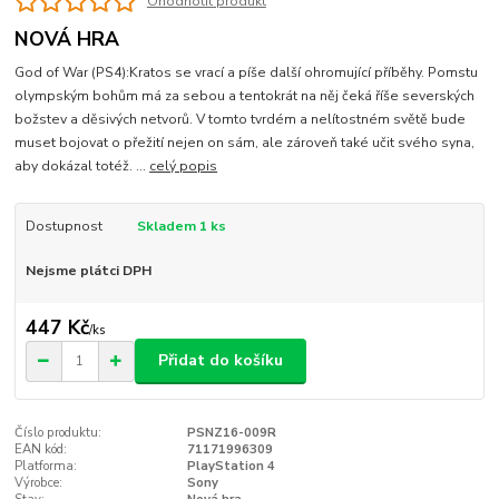
Ohodnotit produkt
NOVÁ HRA
God of War (PS4):Kratos se vrací a píše další ohromující příběhy. Pomstu
olympským bohům má za sebou a tentokrát na něj čeká říše severských
božstev a děsivých netvorů. V tomto tvrdém a nelítostném světě bude
muset bojovat o přežití nejen on sám, ale zároveň také učit svého syna,
aby dokázal totéž. ...
celý popis
Dostupnost
Skladem 1 ks
Nejsme plátci DPH
447 Kč
/
ks
Přidat do košíku
Číslo produktu:
PSNZ16-009R
EAN kód:
71171996309
Platforma:
PlayStation 4
Výrobce:
Sony