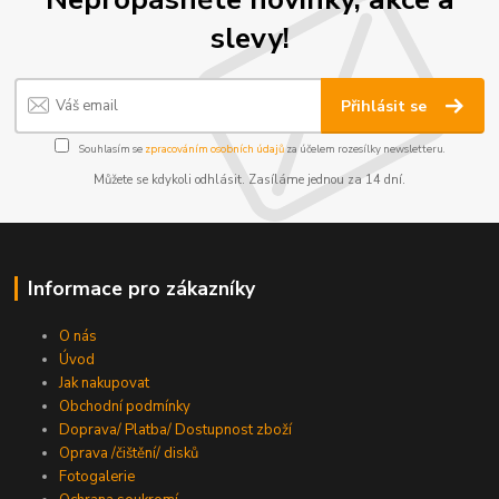
slevy!
Přihlásit se
Souhlasím se
zpracováním osobních údajů
za účelem rozesílky newsletteru.
Můžete se kdykoli odhlásit. Zasíláme jednou za 14 dní.
Informace pro zákazníky
O nás
Úvod
Jak nakupovat
Obchodní podmínky
Doprava/ Platba/ Dostupnost zboží
Oprava /čištění/ disků
Fotogalerie