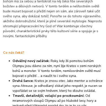
bohům má za sebou a tentokrát na něj čeká říše severských
božstev a děsivých netvorů. V tomto tvrdém a nelítostném světě
bude muset bojovat o přežití nejen on sám, ale zároveň také učit
svého syna, aby dokázal totéž. Ponořte se do tohoto výpravného,
akčního dobrodružství, které je plné severské mytologie. Naprosto
ohromující přepracování hry God of War kombinuje všechny
původní, charakteristické prvky této kultovní série a spojuje je s
novými, fantastickými příběhy
Co nás čeká?
Odvážný nový začátek:
Roky, kdy žil pomstou bohům
Olympu jsou dávno za ním, nyní žije Kratos v zemi norských
bohů a monster. V tomto tvrdém, nemilosrdném světě musí
bojovat o přežití ... a naučit to i svého syna.
Druhá šance:
Kratos je znovu otec. Jako mentor a ochránce
syna Atreuse, je odhodlaný získat jeho respekt, je nucen se
vypořádat se se svým hněvem, který ho dlouho ovládal.
Tmavší, detailnější, volající po prozkoumání:
Od
mramorových sloupů Olympu až po hluboké lesy, hory a
jeskyně před-Vikingské norské éry, to je to co vás