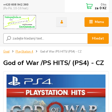
0
ks
+420 608 942 360
za
0 Kč
(Po-Pá, 10-16 hod.)
Menu
Hledat
Úvod
PlayStation 4
God of War /PS HITS/ (PS4) - CZ
God of War /PS HITS/ (PS4) - CZ