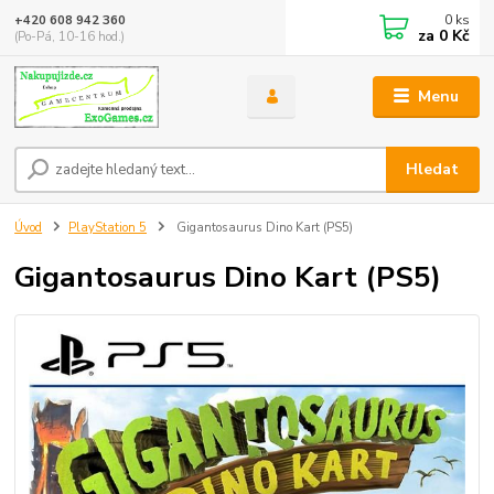
0
ks
+420 608 942 360
za
0 Kč
(Po-Pá, 10-16 hod.)
Menu
Hledat
Úvod
PlayStation 5
Gigantosaurus Dino Kart (PS5)
Gigantosaurus Dino Kart (PS5)