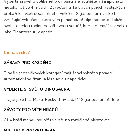
Vyberte si svého oblíbeného dinosaura a soutěžte v šampionátu
motokár až ve 4 hráčích! Závoďte na 15 tratích plných všelijakých
překážek – včetně samotného velkého Gigantosaura! Získejte
vzrušující vylepšení, která vám pomohou předjet soupeře. Takže
svolejte celou rodinu na zábavnou soutěž, která je téměř tak velká
jako Gigantosaurův apetit!
Co nás čeká?
ZÁBAVA PRO KAŽDÉHO
Dinoši všech věkových kategorií mají šanci vyhrát s pomocí
automatického řízení a Mazuovou nápovědou
VYBERTE SI SVÉHO DINOSAURA
Hrajte jako Bill, Mazu, Rocky, Tiny a další Gigantosauří přátelé
ZÁVODY PRO VÍCE HRÁČŮ
Až 4 hráči mohou soutěžit ve hře na rozdělené obrazovce
MNOHO K PROZKOUMÁNÍ