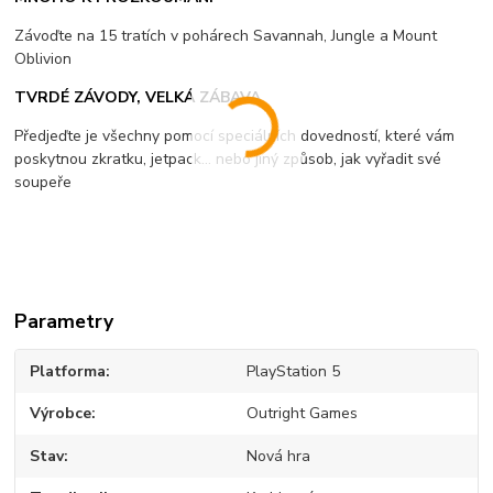
Závoďte na 15 tratích v pohárech Savannah, Jungle a Mount
Oblivion
TVRDÉ ZÁVODY, VELKÁ ZÁBAVA
Předjeďte je všechny pomocí speciálních dovedností, které vám
poskytnou zkratku, jetpack... nebo jiný způsob, jak vyřadit své
soupeře
Parametry
Platforma
PlayStation 5
Výrobce
Outright Games
Stav
Nová hra