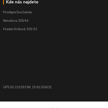
Kde nás najdete
Prodejna ExoGames
Nerudova 206/44
Hradec Králové, 500 02
GPS 50.2103933N, 15.8115061E
Kontakty