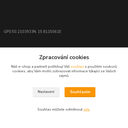
GPS 50.2103933N, 15.8115061E
Kontakty
Zpracování cookies
eshop: nakupujizde
Náš e-shop a partneři potřebují Váš
souhlas
s použitím souborů
cookies, aby Vám mohli zobrazovat informace týkající se Vašich
zájmů.
+420 608 942 360
(Po-Pá, 10-16 hod.)
Souhlasím
Nastavení
info.uniexcom@email.cz
Souhlas můžete odmítnout
zde
.
Vytvořeno na
Eshop-rychle.cz