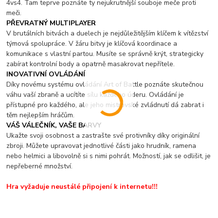
4vs4. Tam teprve poznáte ty nejukrutnější souboje meče proti
meči.
PŘEVRATNÝ MULTIPLAYER
V brutálních bitvách a duelech je nejdůležitějším klíčem k vítězství
týmová spolupráce. V žáru bitvy je klíčová koordinace a
komunikace s vlastní partou. Musíte se správně krýt, strategicky
zabírat kontrolní body a opatrně masakrovat nepřítele.
INOVATIVNÍ OVLÁDÁNÍ
Díky novému systému ovládání Art of Battle poznáte skutečnou
váhu vaší zbraně a ucítíte sílu každého úderu. Ovládání je
přístupné pro každého, ale jeho mistrovské zvládnutí dá zabrat i
těm nejlepším hráčům.
VÁŠ VÁLEČNÍK, VAŠE BARVY
Ukažte svoji osobnost a zastrašte své protivníky díky originální
zbroji. Můžete upravovat jednotlivé části jako hrudník, ramena
nebo helmici a libovolně si s nimi pohrát. Možností, jak se odlišit, je
nepřeberné množství.
Hra vyžaduje neustálé připojení k internetu!!!