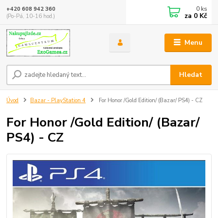
0
ks
+420 608 942 360
za
0 Kč
(Po-Pá, 10-16 hod.)
Menu
Hledat
Úvod
Bazar - PlayStation 4
For Honor /Gold Edition/ (Bazar/ PS4) - CZ
For Honor /Gold Edition/ (Bazar/
PS4) - CZ