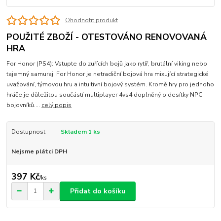
Ohodnotit produkt
POUŽITÉ ZBOŽÍ - OTESTOVÁNO RENOVOVANÁ
HRA
For Honor (PS4): Vstupte do zuřících bojů jako rytíř, brutální viking nebo
tajemný samuraj. For Honor je netradiční bojová hra mixující strategické
uvažování, týmovou hru a intuitivní bojový systém. Kromě hry pro jednoho
hráče je důležitou součástí multiplayer 4vs4 doplněný o desítky NPC
bojovníků....
celý popis
Dostupnost
Skladem 1 ks
Nejsme plátci DPH
397 Kč
/
ks
Přidat do košíku