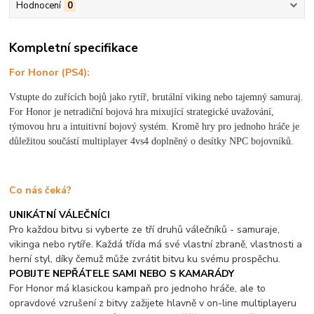
Hodnocení
0
Kompletní specifikace
For Honor (PS4):
Vstupte do zuřících bojů jako rytíř, brutální viking nebo tajemný samuraj.
For Honor je netradiční bojová hra mixující strategické uvažování,
týmovou hru a intuitivní bojový systém. Kromě hry pro jednoho hráče je
důležitou součástí multiplayer 4vs4 doplněný o desítky NPC bojovníků.
Co nás čeká?
UNIKÁTNÍ VÁLEČNÍCI
Pro každou bitvu si vyberte ze tří druhů válečníků - samuraje,
vikinga nebo rytíře. Každá třída má své vlastní zbraně, vlastnosti a
herní styl, díky čemuž může zvrátit bitvu ku svému prospěchu.
POBIJTE NEPŘÁTELE SAMI NEBO S KAMARÁDY
For Honor má klasickou kampaň pro jednoho hráče, ale to
opravdové vzrušení z bitvy zažijete hlavně v on-line multiplayeru