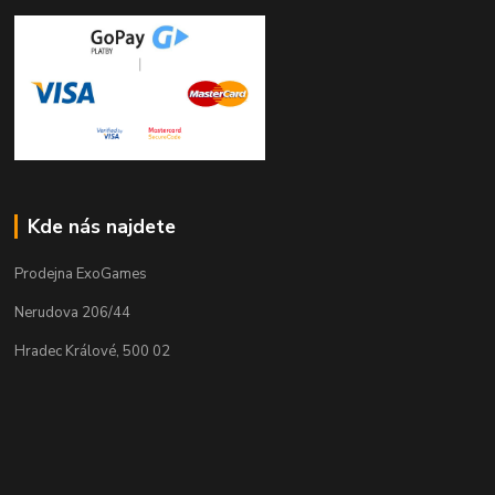
Kde nás najdete
Prodejna ExoGames
Nerudova 206/44
Hradec Králové, 500 02