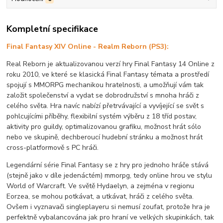
Kompletní specifikace
Final Fantasy XIV Online - Realm Reborn (PS3):
Real Reborn je aktualizovanou verzí hry Final Fantasy 14 Online z
roku 2010, ve které se klasická Final Fantasy témata a prostředí
spojují s MMORPG mechanikou hratelnosti, a umožňují vám tak
založit společenství a vydat se dobrodružství s mnoha hráči z
celého světa. Hra navíc nabízí přetrvávající a vyvíjející se svět s
pohlcujícími příběhy, flexibilní systém výběru z 18 tříd postav,
aktivity pro guildy, optimalizovanou grafiku, možnost hrát sólo
nebo ve skupině, dechberoucí hudební stránku a možnost hrát
cross-platformově s PC hráči.
Legendární série Final Fantasy se z hry pro jednoho hráče stává
(stejně jako v díle jedenáctém) mmorpg, tedy online hrou ve stylu
World of Warcraft. Ve světě Hydaelyn, a zejména v regionu
Eorzea, se mohou potkávat, a utkávat, hráči z celého světa.
Ovšem i vyznavači singleplayeru si nemusí zoufat, protože hra je
perfektně vybalancována jak pro hraní ve velkých skupinkách, tak