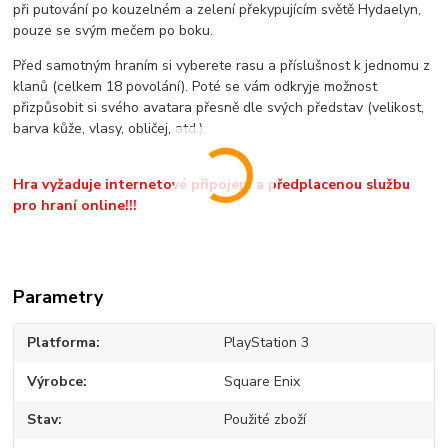
při putování po kouzelném a zelení překypujícím světě Hydaelyn,
pouze se svým mečem po boku.
Před samotným hraním si vyberete rasu a příslušnost k jednomu z
klanů (celkem 18 povolání). Poté se vám odkryje možnost
přizpůsobit si svého avatara přesně dle svých představ (velikost,
barva kůže, vlasy, obličej, atd.).
Hra vyžaduje internetové připojení a předplacenou službu
pro hraní online!!!
Parametry
Platforma
PlayStation 3
Výrobce
Square Enix
Stav
Použité zboží