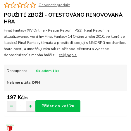
Ohodnotit produkt
POUŽITÉ ZBOŽÍ - OTESTOVÁNO RENOVOVANÁ
HRA
Final Fantasy XIV Online - Realm Reborn (PS3): Real Reborn je
aktualizovanou verzí hry Final Fantasy 14 Online z roku 2010, ve které se
klasická Final Fantasy témata a prostředí spojují s MMORPG mechanikou
hratelnosti, a umožňují vám tak založit společenství a vydat se
dobrodružství s mnoha hráči z ...
celý popis
Dostupnost
Skladem 1 ks
Nejsme plátci DPH
197 Kč
/
ks
Přidat do košíku