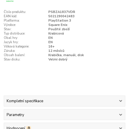
Číslo produktu:
PSBZA1837VDR
EAN kód:
5021290042483
Platforma:
PlayStation 3
Výrobce:
Square Enix
Stav:
Použité zboží
Typ distribuce:
Krabicová
Obal hry:
EN
Jazyk hry:
EN
Věková kategorie:
16+
Záruka:
12 měsíců
Obsah balení:
Krabička, manuál, disk
Stav disku:
Velmi dobrý
Kompletní specifikace
Parametry
Hodnocení
0