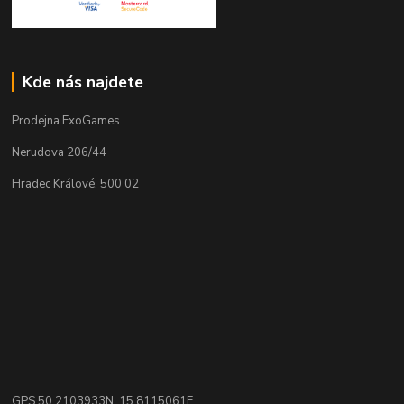
Kde nás najdete
Prodejna ExoGames
Nerudova 206/44
Hradec Králové, 500 02
GPS 50.2103933N, 15.8115061E