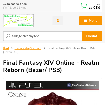
0
ks
+420 608 942 360
za
0 Kč
(Po-Pá, 10-16 hod.)
Menu
Hledat
Úvod
Bazar - PlayStation 3
Final Fantasy XIV Online - Realm Reborn
(Bazar/ PS3)
Final Fantasy XIV Online - Realm
Reborn (Bazar/ PS3)